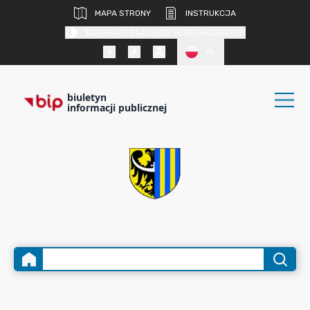
MAPA STRONY
INSTRUKCJA
KONTRAST DLA OSÓB SŁABOWIDZĄCYCH
PL
biuletyn
informacji publicznej