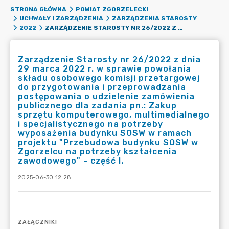
STRONA GŁÓWNA
POWIAT ZGORZELECKI
UCHWAŁY I ZARZĄDZENIA
ZARZĄDZENIA STAROSTY
ZARZĄDZENIE STAROSTY NR 26/2022 Z DNIA 29 MARCA 2022 R. W SPRAWIE POWOŁANIA SKŁADU OSOBOWEGO KOMISJI PRZETARGOWEJ DO PRZYGOTOWANIA I PRZEPROWADZANIA POSTĘPOWANIA O UDZIELENIE ZAMÓWIENIA PUBLICZNEGO DLA ZADANIA PN.: ZAKUP SPRZĘTU KOMPUTEROWEGO, MULTIMEDIALNEGO I SPECJALISTYCZNEGO NA POTRZEBY WYPOSAŻENIA BUDYNKU SOSW W RAMACH PROJEKTU "PRZEBUDOWA BUDYNKU SOSW W ZGORZELCU NA POTRZEBY KSZTAŁCENIA ZAWODOWEGO" - CZĘŚĆ I.
2022
Zarządzenie Starosty nr 26/2022 z dnia
29 marca 2022 r. w sprawie powołania
składu osobowego komisji przetargowej
do przygotowania i przeprowadzania
postępowania o udzielenie zamówienia
publicznego dla zadania pn.: Zakup
sprzętu komputerowego, multimedialnego
i specjalistycznego na potrzeby
wyposażenia budynku SOSW w ramach
projektu "Przebudowa budynku SOSW w
Zgorzelcu na potrzeby kształcenia
zawodowego" - część I.
2025-06-30 12:28
ZAŁĄCZNIKI