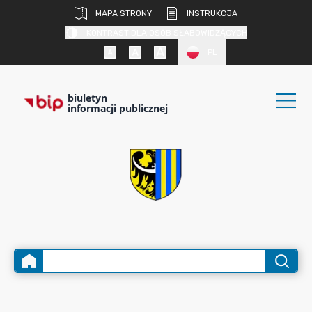
MAPA STRONY
INSTRUKCJA
KONTRAST DLA OSÓB SŁABOWIDZĄCYCH
PL
biuletyn
informacji publicznej