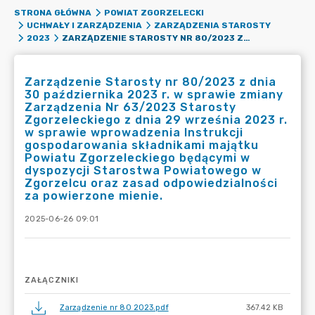
STRONA GŁÓWNA
POWIAT ZGORZELECKI
UCHWAŁY I ZARZĄDZENIA
ZARZĄDZENIA STAROSTY
ZARZĄDZENIE STAROSTY NR 80/2023 Z DNIA 30 PAŹDZIERNIKA 2023 R. W SPRAWIE ZMIANY ZARZĄDZENIA NR 63/2023 STAROSTY ZGORZELECKIEGO Z DNIA 29 WRZEŚNIA 2023 R. W SPRAWIE WPROWADZENIA INSTRUKCJI GOSPODAROWANIA SKŁADNIKAMI MAJĄTKU POWIATU ZGORZELECKIEGO BĘDĄCYMI W DYSPOZYCJI STAROSTWA POWIATOWEGO W ZGORZELCU ORAZ ZASAD ODPOWIEDZIALNOŚCI ZA POWIERZONE MIENIE.
2023
Zarządzenie Starosty nr 80/2023 z dnia
30 października 2023 r. w sprawie zmiany
Zarządzenia Nr 63/2023 Starosty
Zgorzeleckiego z dnia 29 września 2023 r.
w sprawie wprowadzenia Instrukcji
gospodarowania składnikami majątku
Powiatu Zgorzeleckiego będącymi w
dyspozycji Starostwa Powiatowego w
Zgorzelcu oraz zasad odpowiedzialności
za powierzone mienie.
2025-06-26 09:01
ZAŁĄCZNIKI
Zarządzenie nr 80 2023.pdf
367.42 KB