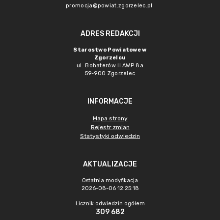
promocja@powiat.zgorzelec.pl
ADRES REDAKCJI
Starostwo Powiatowe w
Zgorzelcu
ul. Bohaterów II AWP 8a
59-900 Zgorzelec
INFORMACJE
Mapa strony
Rejestr zmian
Statystyki odwiedzin
AKTUALIZACJE
Ostatnia modyfikacja
2026-08-06 12:25:18
Licznik odwiedzin ogółem
309 682