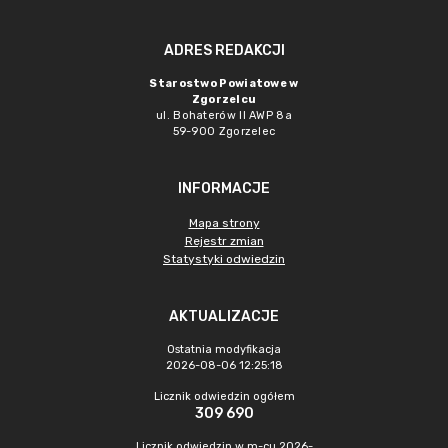
ADRES REDAKCJI
Starostwo Powiatowe w
Zgorzelcu
ul. Bohaterów II AWP 8a
59-900 Zgorzelec
INFORMACJE
Mapa strony
Rejestr zmian
Statystyki odwiedzin
AKTUALIZACJE
Ostatnia modyfikacja
2026-08-06 12:25:18
Licznik odwiedzin ogółem
309 690
Licznik odwiedzin w m-cu 2026-