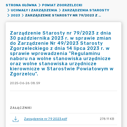
STRONA GŁÓWNA
POWIAT ZGORZELECKI
UCHWAŁY I ZARZĄDZENIA
ZARZĄDZENIA STAROSTY
ZARZĄDZENIE STAROSTY NR 79/2023 Z DNIA 30 PAŹDZIERNIKA 2023 R. W SPRAWIE ZMIAN DO ZARZĄDZENIE NR 49/2023 STAROSTY ZGORZELECKIEGO Z DNIA 14 LIPCA 2023 R. W SPRAWIE WPROWADZENIA "REGULAMINU NABORU NA WOLNE STANOWISKA URZĘDNICZE ORAZ WOLNE STANOWISKA URZĘDNICZE KIEROWNICZE W STAROSTWIE POWIATOWYM W ZGORZELCU".
2023
Zarządzenie Starosty nr 79/2023 z dnia
30 października 2023 r. w sprawie zmian
do Zarządzenie Nr 49/2023 Starosty
Zgorzeleckiego z dnia 14 lipca 2023 r. w
sprawie wprowadzenia "Regulaminu
naboru na wolne stanowiska urzędnicze
oraz wolne stanowiska urzędnicze
kierownicze w Starostwie Powiatowym w
Zgorzelcu".
2025-06-26 08:59
ZAŁĄCZNIKI
Zarządzenie nr 79 2023.pdf
278.11 KB