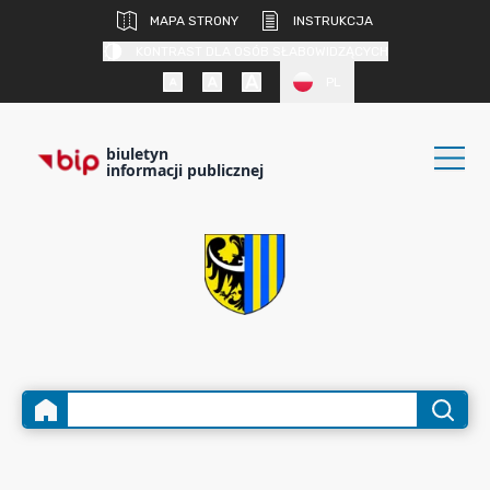
MAPA STRONY
INSTRUKCJA
KONTRAST DLA OSÓB SŁABOWIDZĄCYCH
PL
biuletyn
informacji publicznej