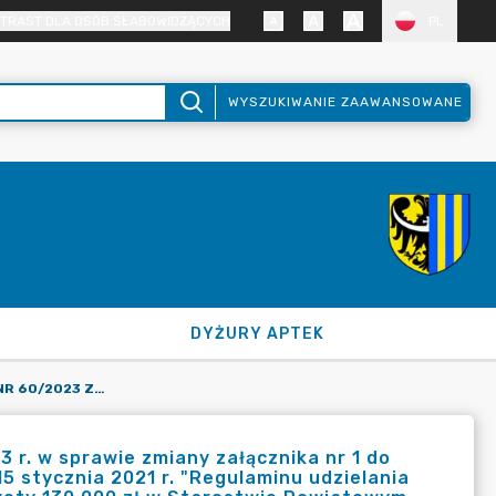
TRAST DLA OSÓB SŁABOWIDZĄCYCH
PL
WYSZUKIWANIE ZAAWANSOWANE
DYŻURY APTEK
ZARZĄDZENIE STAROSTY NR 60/2023 Z DNIA 7 WRZEŚNIA 2023 R. W SPRAWIE ZMIANY ZAŁĄCZNIKA NR 1 DO ZARZĄDZENIA NR 2/2021 STAROSTY ZGORZELECKIEGO Z DNIA 15 STYCZNIA 2021 R. "REGULAMINU UDZIELANIA ZAMÓWIEŃ PUBLICZNYCH O WARTOŚCI NIEPRZEKRACZAJĄCEJ KWOTY 130 000 ZŁ W STAROSTWIE POWIATOWYM W ZGORZELCU".
 r. w sprawie zmiany załącznika nr 1 do
5 stycznia 2021 r. "Regulaminu udzielania