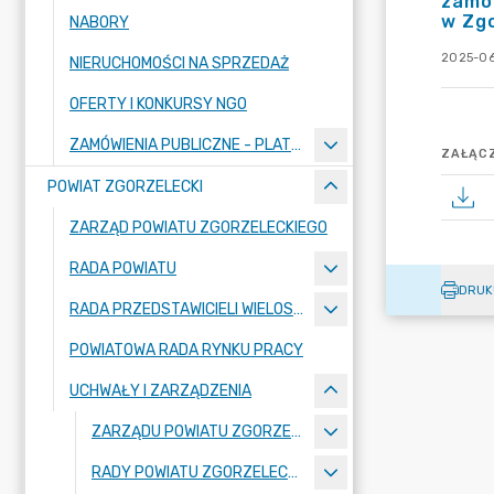
zamów
w Zgo
NABORY
2025-06
NIERUCHOMOŚCI NA SPRZEDAŻ
OFERTY I KONKURSY NGO
ZAMÓWIENIA PUBLICZNE - PLATFORMA ZAKUPOWA
ZAŁĄCZ
POWIAT ZGORZELECKI
ZARZĄD POWIATU ZGORZELECKIEGO
RADA POWIATU
DRUK
RADA PRZEDSTAWICIELI WIELOSPECJALISTYCZNEGO ZESPOŁU OPIEKI ZDROWOTNEJ "BOLESŁAWIEC-ZGORZELEC" SAMODZIELNEGO PUBLICZNEGO ZAKŁADU OPIEKI ZDROWOTNEJ
POWIATOWA RADA RYNKU PRACY
UCHWAŁY I ZARZĄDZENIA
ZARZĄDU POWIATU ZGORZELECKIEGO
RADY POWIATU ZGORZELECKIEGO