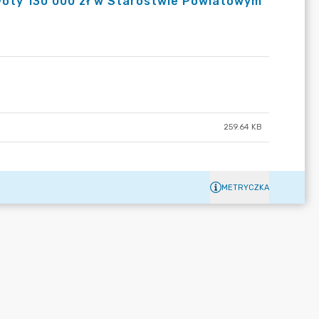
woty 130 000 zł w Starostwie Powiatowym
259.64 KB
METRYCZKA