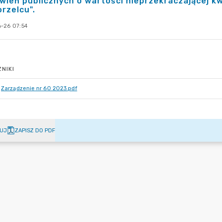
ień publicznych o wartości nieprzekraczającej k
rzelcu".
-26 07:54
NIKI
Zarządzenie nr 60 2023.pdf
UJ
ZAPISZ DO PDF