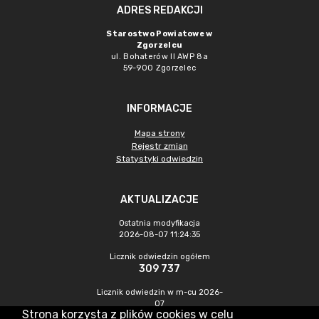
ADRES REDAKCJI
Starostwo Powiatowe w
Zgorzelcu
ul. Bohaterów II AWP 8a
59-900 Zgorzelec
INFORMACJE
Mapa strony
Rejestr zmian
Statystyki odwiedzin
AKTUALIZACJE
Ostatnia modyfikacja
2026-08-07 11:24:35
Licznik odwiedzin ogółem
309 737
Licznik odwiedzin w m-cu 2026-
07
Strona korzysta z plików cookies w celu
435