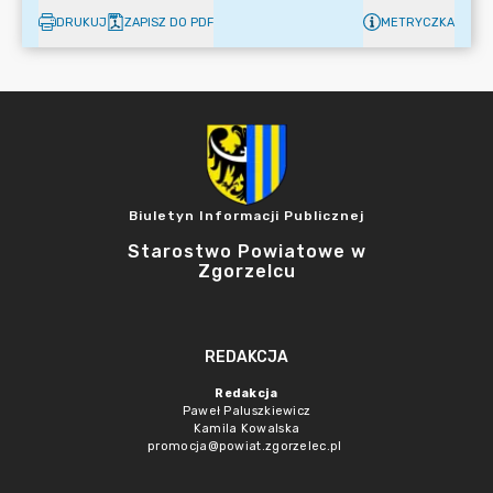
DRUKUJ
ZAPISZ DO PDF
METRYCZKA
Biuletyn Informacji Publicznej
Starostwo Powiatowe w
Zgorzelcu
REDAKCJA
Redakcja
Paweł Paluszkiewicz
Kamila Kowalska
promocja@powiat.zgorzelec.pl