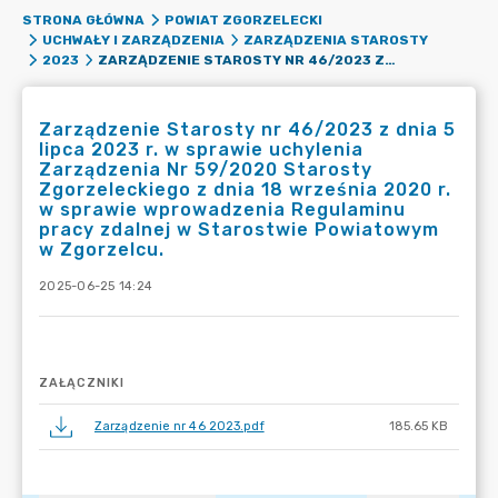
STRONA GŁÓWNA
POWIAT ZGORZELECKI
UCHWAŁY I ZARZĄDZENIA
ZARZĄDZENIA STAROSTY
ZARZĄDZENIE STAROSTY NR 46/2023 Z DNIA 5 LIPCA 2023 R. W SPRAWIE UCHYLENIA ZARZĄDZENIA NR 59/2020 STAROSTY ZGORZELECKIEGO Z DNIA 18 WRZEŚNIA 2020 R. W SPRAWIE WPROWADZENIA REGULAMINU PRACY ZDALNEJ W STAROSTWIE POWIATOWYM W ZGORZELCU.
2023
Zarządzenie Starosty nr 46/2023 z dnia 5
lipca 2023 r. w sprawie uchylenia
Zarządzenia Nr 59/2020 Starosty
Zgorzeleckiego z dnia 18 września 2020 r.
w sprawie wprowadzenia Regulaminu
pracy zdalnej w Starostwie Powiatowym
w Zgorzelcu.
2025-06-25 14:24
ZAŁĄCZNIKI
Zarządzenie nr 46 2023.pdf
185.65 KB