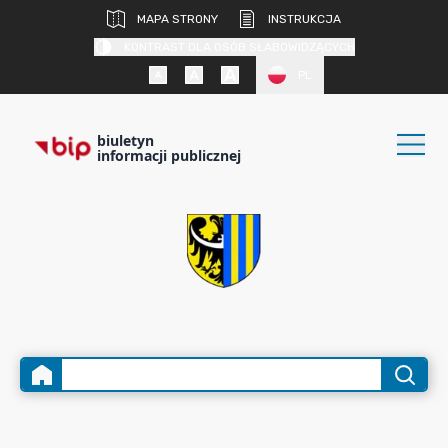
MAPA STRONY
INSTRUKCJA
KONTRAST DLA OSÓB SŁABOWIDZĄCYCH
PL
biuletyn
informacji publicznej