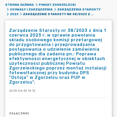
STRONA GŁÓWNA
POWIAT ZGORZELECKI
UCHWAŁY I ZARZĄDZENIA
ZARZĄDZENIA STAROSTY
ZARZĄDZENIE STAROSTY NR 38/2023 Z DNIA 1 CZERWCA 2023 R. W SPRAWIE POWOŁANIA SKŁADU OSOBOWEGO KOMISJI PRZETARGOWEJ DO PRZYGOTOWANIA I PRZEPROWADZANIA POSTĘPOWANIA O UDZIELENIE ZAMÓWIENIA PUBLICZNEGO DLA ZADANIA PN.: POPRAWA EFEKTYWNOŚCI ENERGETYCZNEJ W OBIEKTACH UŻYTECZNOŚCI PUBLICZNEJ POWIATU ZGORZELECKIEGO POPRZEZ MONTAŻ INSTALACJI FOTOWOLTAICZNEJ PRZY BUDYNKU DPS "OSTOJA" W ZGORZELCU ORAZ PUP W ZGORZELCU".
2023
Zarządzenie Starosty nr 38/2023 z dnia 1
czerwca 2023 r. w sprawie powołania
składu osobowego komisji przetargowej
do przygotowania i przeprowadzania
postępowania o udzielenie zamówienia
publicznego dla zadania pn.: Poprawa
efektywności energetycznej w obiektach
użyteczności publicznej Powiatu
Zgorzeleckiego poprzez montaż instalacji
fotowoltaicznej przy budynku DPS
"Ostoja" w Zgorzelcu oraz PUP w
Zgorzelcu".
2025-06-25 14:12
ZAŁĄCZNIKI