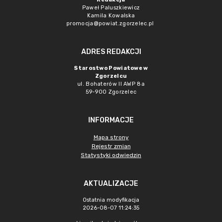
Paweł Paluszkiewicz
Kamila Kowalska
promocja@powiat.zgorzelec.pl
ADRES REDAKCJI
Starostwo Powiatowe w
Zgorzelcu
ul. Bohaterów II AWP 8a
59-900 Zgorzelec
INFORMACJE
Mapa strony
Rejestr zmian
Statystyki odwiedzin
AKTUALIZACJE
Ostatnia modyfikacja
2026-08-07 11:24:35