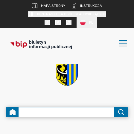
MAPA STRONY
INSTRUKCJA
KONTRAST DLA OSÓB SŁABOWIDZĄCYCH
PL
biuletyn
informacji publicznej