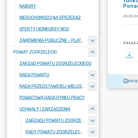
funk
Ponad
NABORY
2025-06
NIERUCHOMOŚCI NA SPRZEDAŻ
OFERTY I KONKURSY NGO
ZAMÓWIENIA PUBLICZNE - PLATFORMA ZAKUPOWA
ZAŁĄCZ
POWIAT ZGORZELECKI
ZARZĄD POWIATU ZGORZELECKIEGO
RADA POWIATU
DRUK
RADA PRZEDSTAWICIELI WIELOSPECJALISTYCZNEGO ZESPOŁU OPIEKI ZDROWOTNEJ "BOLESŁAWIEC-ZGORZELEC" SAMODZIELNEGO PUBLICZNEGO ZAKŁADU OPIEKI ZDROWOTNEJ
POWIATOWA RADA RYNKU PRACY
UCHWAŁY I ZARZĄDZENIA
ZARZĄDU POWIATU ZGORZELECKIEGO
RADY POWIATU ZGORZELECKIEGO