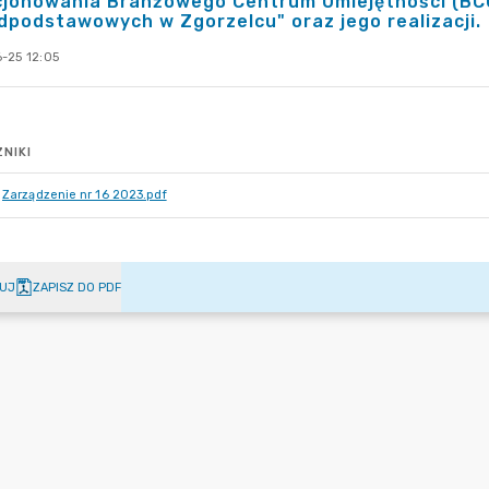
cjonowania Branżowego Centrum Umiejętności (BCU
podstawowych w Zgorzelcu" oraz jego realizacji.
-25 12:05
NIKI
Zarządzenie nr 16 2023.pdf
UJ
ZAPISZ DO PDF