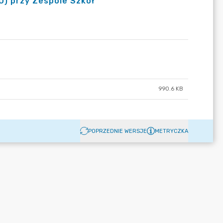
) przy Zespole Szkół
990.6 KB
POPRZEDNIE WERSJE
METRYCZKA