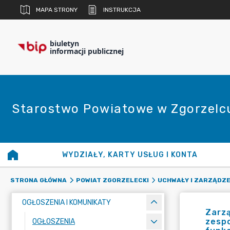
MAPA STRONY
INSTRUKCJA
biuletyn
informacji publicznej
Starostwo Powiatowe w Zgorzelc
WYDZIAŁY, KARTY USŁUG I KONTA
STRONA GŁÓWNA
POWIAT ZGORZELECKI
UCHWAŁY I ZARZĄDZE
OGŁOSZENIA I KOMUNIKATY
Zarzą
zespo
OGŁOSZENIA