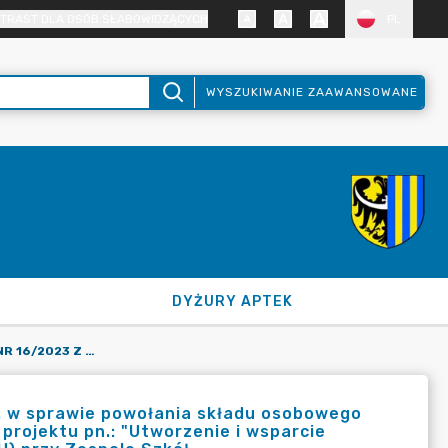
TRAST DLA OSÓB SŁABOWIDZĄCYCH
PL
WYSZUKIWANIE ZAAWANSOWANE
DYŻURY APTEK
ZARZĄDZENIE STAROSTY NR 16/2023 Z DNIA 6 MARCA 2023 R. W SPRAWIE POWOŁANIA SKŁADU OSOBOWEGO ZESPOŁU PROJEKTOWANEGO W CELU PRZYGOTOWANIA ZAŁOŻEŃ PROJEKTU PN.: "UTWORZENIE I WSPARCIE FUNKCJONOWANIA BRANŻOWEGO CENTRUM UMIEJĘTNOŚCI (BCU) PRZY ZESPOLE SZKÓŁ PONADPODSTAWOWYCH W ZGORZELCU" ORAZ JEGO REALIZACJI.
r. w sprawie powołania składu osobowego
rojektu pn.: "Utworzenie i wsparcie