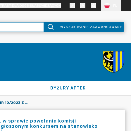
TRAST DLA OSÓB SŁABOWIDZĄCYCH
PL
WYSZUKIWANIE ZAAWANSOWANE
DYŻURY APTEK
ZARZĄDZENIE STAROSTY NR 10/2023 Z DNIA 8 LUTEGO 2023 R. W SPRAWIE POWOŁANIA KOMISJI REKRUTACYJNEJ DO PRZEPROWADZENIA NABORU W ZWIĄZKU Z OGŁOSZONYM KONKURSEM NA STANOWISKO PODINSPEKTORA W WYDZIALE GOSPODARKI NIERUCHOMOŚCIAMI.
. w sprawie powołania komisji
 ogłoszonym konkursem na stanowisko