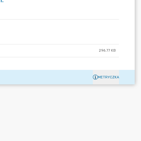
i.
296.77 KB
METRYCZKA