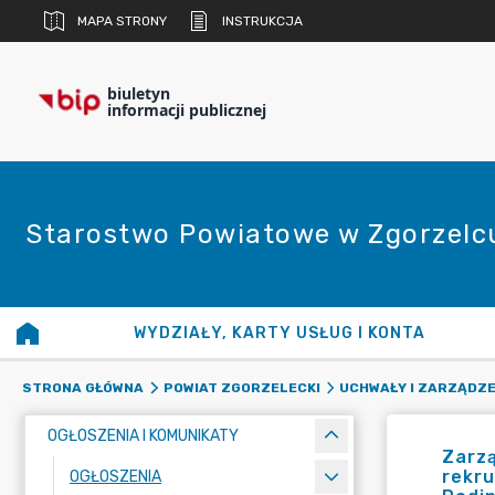
MAPA STRONY
INSTRUKCJA
biuletyn
informacji publicznej
Starostwo Powiatowe w Zgorzelc
WYDZIAŁY, KARTY USŁUG I KONTA
STRONA GŁÓWNA
POWIAT ZGORZELECKI
UCHWAŁY I ZARZĄDZE
OGŁOSZENIA I KOMUNIKATY
Zarzą
rekr
OGŁOSZENIA