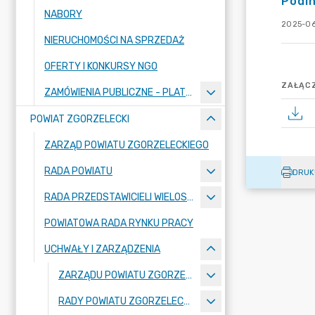
Podin
NABORY
2025-06
NIERUCHOMOŚCI NA SPRZEDAŻ
OFERTY I KONKURSY NGO
ZAŁĄCZ
ZAMÓWIENIA PUBLICZNE - PLATFORMA ZAKUPOWA
POWIAT ZGORZELECKI
ZARZĄD POWIATU ZGORZELECKIEGO
RADA POWIATU
DRUK
RADA PRZEDSTAWICIELI WIELOSPECJALISTYCZNEGO ZESPOŁU OPIEKI ZDROWOTNEJ "BOLESŁAWIEC-ZGORZELEC" SAMODZIELNEGO PUBLICZNEGO ZAKŁADU OPIEKI ZDROWOTNEJ
POWIATOWA RADA RYNKU PRACY
UCHWAŁY I ZARZĄDZENIA
ZARZĄDU POWIATU ZGORZELECKIEGO
RADY POWIATU ZGORZELECKIEGO