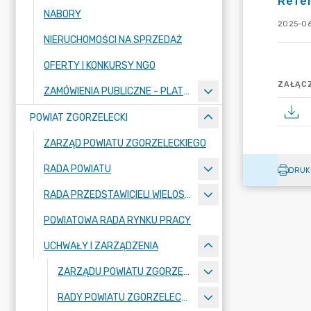
Refe
NABORY
2025-06
NIERUCHOMOŚCI NA SPRZEDAŻ
OFERTY I KONKURSY NGO
ZAŁĄCZ
ZAMÓWIENIA PUBLICZNE - PLATFORMA ZAKUPOWA
POWIAT ZGORZELECKI
ZARZĄD POWIATU ZGORZELECKIEGO
RADA POWIATU
DRUK
RADA PRZEDSTAWICIELI WIELOSPECJALISTYCZNEGO ZESPOŁU OPIEKI ZDROWOTNEJ "BOLESŁAWIEC-ZGORZELEC" SAMODZIELNEGO PUBLICZNEGO ZAKŁADU OPIEKI ZDROWOTNEJ
POWIATOWA RADA RYNKU PRACY
UCHWAŁY I ZARZĄDZENIA
ZARZĄDU POWIATU ZGORZELECKIEGO
RADY POWIATU ZGORZELECKIEGO