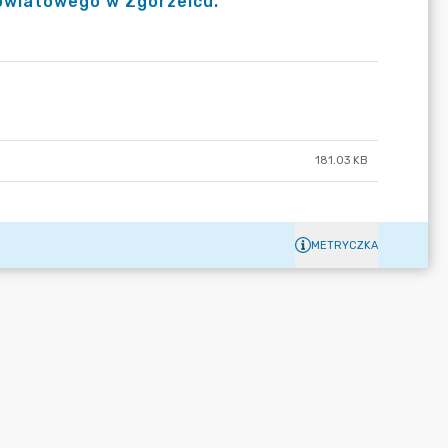
owiatowego w Zgorzelcu.
181.03 KB
METRYCZKA