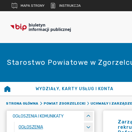
MAPA STRONY
INSTRUKCJA
biuletyn
informacji publicznej
Starostwo Powiatowe w Zgorzelc
WYDZIAŁY, KARTY USŁUG I KONTA
STRONA GŁÓWNA
POWIAT ZGORZELECKI
UCHWAŁY I ZARZĄDZE
OGŁOSZENIA I KOMUNIKATY
Zarzą
rekr
OGŁOSZENIA