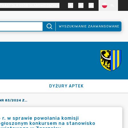
TRAST DLA OSÓB SŁABOWIDZĄCYCH
PL
WYSZUKIWANIE ZAAWANSOWANE
DYŻURY APTEK
ZARZĄDZENIE STAROSTY NR 83/2024 Z DNIA 9 GRUDNIA 2024 R. W SPRAWIE POWOŁANIA KOMISJI REKRUTACYJNEJ DO PRZEPROWADZENIA NABORU W ZWIĄZKU Z OGŁOSZONYM KONKURSEM NA STANOWISKO REFERENTA W WYDZIALE BUDŻETU I FINANSÓW STAROSTWA POWIATOWEGO W ZGORZELCU.
 r. w sprawie powołania komisji
 ogłoszonym konkursem na stanowisko