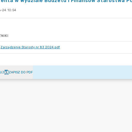
renta w Wydziale Budżetu i Finansów Starostwa P
-24 10:54
NIKI
Zarządzenie Starosty nr 83 2024.pdf
UJ
ZAPISZ DO PDF