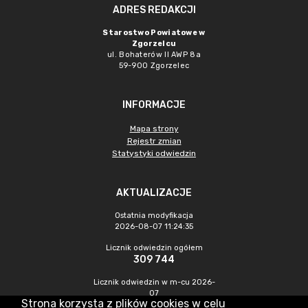
ADRES REDAKCJI
Starostwo Powiatowe w
Zgorzelcu
ul. Bohaterów II AWP 8a
59-900 Zgorzelec
INFORMACJE
Mapa strony
Rejestr zmian
Statystyki odwiedzin
AKTUALIZACJE
Ostatnia modyfikacja
2026-08-07 11:24:35
Licznik odwiedzin ogółem
309 744
Licznik odwiedzin w m-cu 2026-
07
Strona korzysta z plików cookies w celu
442