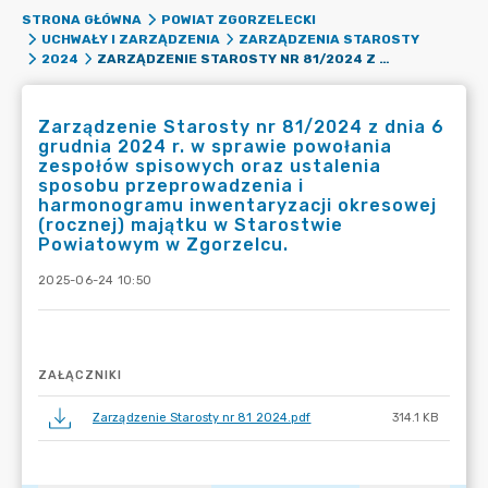
STRONA GŁÓWNA
POWIAT ZGORZELECKI
UCHWAŁY I ZARZĄDZENIA
ZARZĄDZENIA STAROSTY
ZARZĄDZENIE STAROSTY NR 81/2024 Z DNIA 6 GRUDNIA 2024 R. W SPRAWIE POWOŁANIA ZESPOŁÓW SPISOWYCH ORAZ USTALENIA SPOSOBU PRZEPROWADZENIA I HARMONOGRAMU INWENTARYZACJI OKRESOWEJ (ROCZNEJ) MAJĄTKU W STAROSTWIE POWIATOWYM W ZGORZELCU.
2024
Zarządzenie Starosty nr 81/2024 z dnia 6
grudnia 2024 r. w sprawie powołania
zespołów spisowych oraz ustalenia
sposobu przeprowadzenia i
harmonogramu inwentaryzacji okresowej
(rocznej) majątku w Starostwie
Powiatowym w Zgorzelcu.
2025-06-24 10:50
ZAŁĄCZNIKI
Zarządzenie Starosty nr 81 2024.pdf
314.1 KB