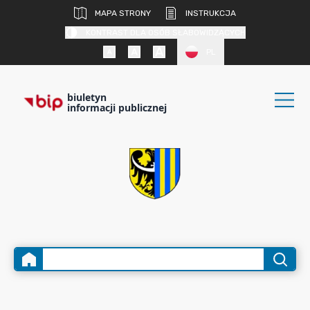
MAPA STRONY
INSTRUKCJA
KONTRAST DLA OSÓB SŁABOWIDZĄCYCH
PL
biuletyn
informacji publicznej