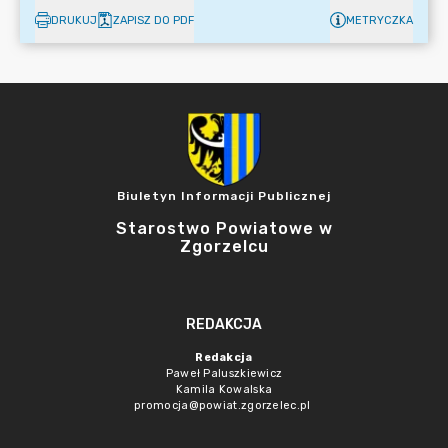
DRUKUJ
ZAPISZ DO PDF
METRYCZKA
Biuletyn Informacji Publicznej
Starostwo Powiatowe w
Zgorzelcu
REDAKCJA
Redakcja
Paweł Paluszkiewicz
Kamila Kowalska
promocja@powiat.zgorzelec.pl