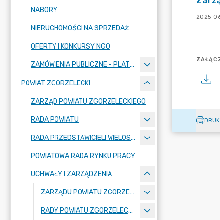
Zarzą
NABORY
2025-06
NIERUCHOMOŚCI NA SPRZEDAŻ
OFERTY I KONKURSY NGO
ZAŁĄCZ
ZAMÓWIENIA PUBLICZNE - PLATFORMA ZAKUPOWA
POWIAT ZGORZELECKI
ZARZĄD POWIATU ZGORZELECKIEGO
RADA POWIATU
DRUK
RADA PRZEDSTAWICIELI WIELOSPECJALISTYCZNEGO ZESPOŁU OPIEKI ZDROWOTNEJ "BOLESŁAWIEC-ZGORZELEC" SAMODZIELNEGO PUBLICZNEGO ZAKŁADU OPIEKI ZDROWOTNEJ
POWIATOWA RADA RYNKU PRACY
UCHWAŁY I ZARZĄDZENIA
ZARZĄDU POWIATU ZGORZELECKIEGO
RADY POWIATU ZGORZELECKIEGO