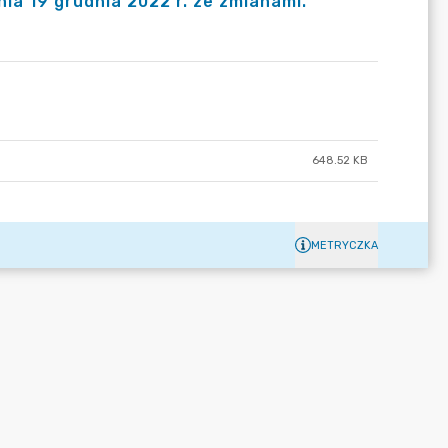
a 19 grudnia 2022 r. ze zmianami.
648.52 KB
METRYCZKA