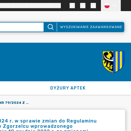
TRAST DLA OSÓB SŁABOWIDZĄCYCH
PL
WYSZUKIWANIE ZAAWANSOWANE
DYŻURY APTEK
ZARZĄDZENIE STAROSTY NR 79/2024 Z DNIA 27 LISTOPADA 2024 R. W SPRAWIE ZMIAN DO REGULAMINU WYNAGRADZANIA PRACOWNIKÓW STAROSTWA POWIATOWEGO W ZGORZELCU WPROWADZONEGO ZARZĄDZENIEM NR 83/2022 STAROSTY ZGORZELECKIEGO Z DNIA 19 GRUDNIA 2022 R. ZE ZMIANAMI.
024 r. w sprawie zmian do Regulaminu
w Zgorzelcu wprowadzonego