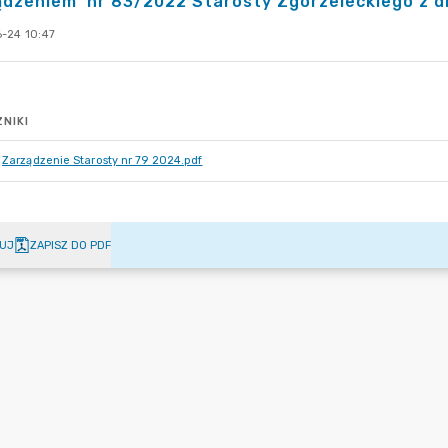
dzeniem nr 83/2022 Starosty Zgorzeleckiego z dni
-24 10:47
NIKI
Zarządzenie Starosty nr 79 2024.pdf
UJ
ZAPISZ DO PDF