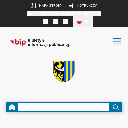
MAPA STRONY
INSTRUKCJA
KONTRAST DLA OSÓB SŁABOWIDZĄCYCH
PL
biuletyn
informacji publicznej