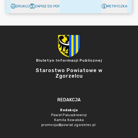
DRUKUJ
ZAPISZ DO PDF
METRYCZKA
Biuletyn Informacji Publicznej
Starostwo Powiatowe w
Zgorzelcu
REDAKCJA
Redakcja
Paweł Paluszkiewicz
Kamila Kowalska
promocja@powiat.zgorzelec.pl