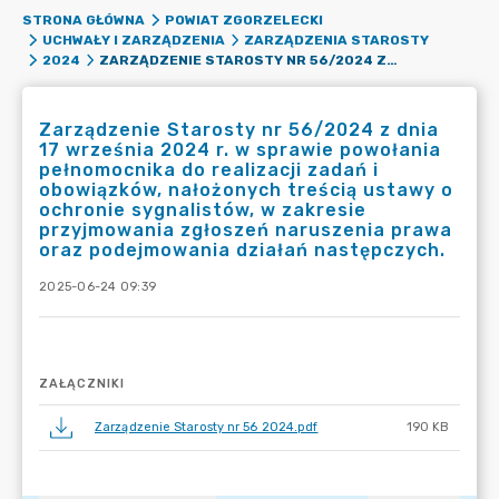
STRONA GŁÓWNA
POWIAT ZGORZELECKI
UCHWAŁY I ZARZĄDZENIA
ZARZĄDZENIA STAROSTY
ZARZĄDZENIE STAROSTY NR 56/2024 Z DNIA 17 WRZEŚNIA 2024 R. W SPRAWIE POWOŁANIA PEŁNOMOCNIKA DO REALIZACJI ZADAŃ I OBOWIĄZKÓW, NAŁOŻONYCH TREŚCIĄ USTAWY O OCHRONIE SYGNALISTÓW, W ZAKRESIE PRZYJMOWANIA ZGŁOSZEŃ NARUSZENIA PRAWA ORAZ PODEJMOWANIA DZIAŁAŃ NASTĘPCZYCH.
2024
Zarządzenie Starosty nr 56/2024 z dnia
17 września 2024 r. w sprawie powołania
pełnomocnika do realizacji zadań i
obowiązków, nałożonych treścią ustawy o
ochronie sygnalistów, w zakresie
przyjmowania zgłoszeń naruszenia prawa
oraz podejmowania działań następczych.
2025-06-24 09:39
ZAŁĄCZNIKI
Zarządzenie Starosty nr 56 2024.pdf
190 KB