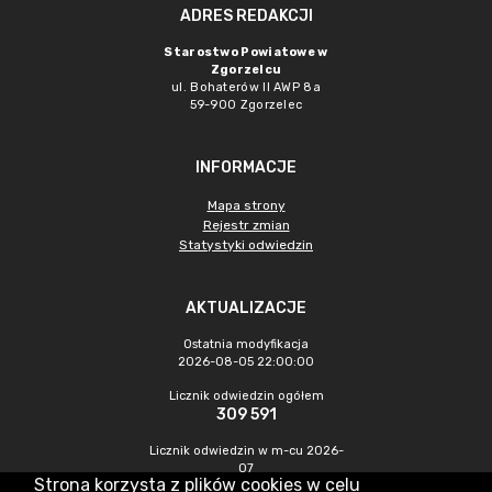
ADRES REDAKCJI
Starostwo Powiatowe w
Zgorzelcu
ul. Bohaterów II AWP 8a
59-900 Zgorzelec
INFORMACJE
Mapa strony
Rejestr zmian
Statystyki odwiedzin
AKTUALIZACJE
Ostatnia modyfikacja
2026-08-05 22:00:00
Licznik odwiedzin ogółem
309 591
Licznik odwiedzin w m-cu 2026-
07
Strona korzysta z plików cookies w celu
289