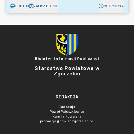
DRUKUJ
ZAPISZ DO PDF
METRYCZKA
Biuletyn Informacji Publicznej
Starostwo Powiatowe w
Zgorzelcu
REDAKCJA
Redakcja
Paweł Paluszkiewicz
Kamila Kowalska
promocja@powiat.zgorzelec.pl