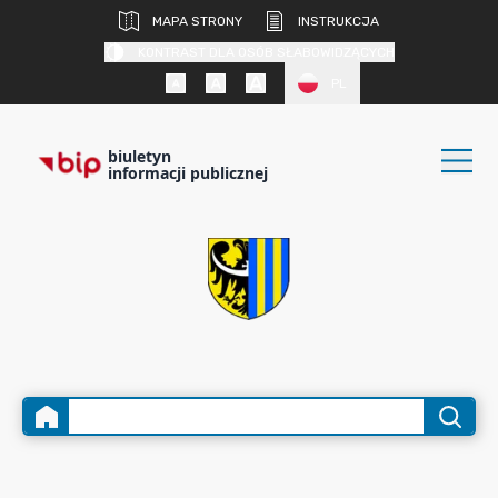
MAPA STRONY
INSTRUKCJA
KONTRAST DLA OSÓB SŁABOWIDZĄCYCH
PL
biuletyn
informacji publicznej