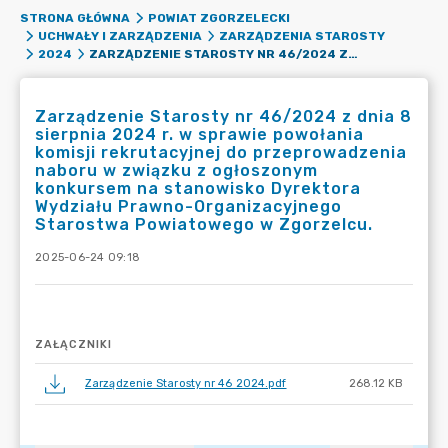
STRONA GŁÓWNA
POWIAT ZGORZELECKI
UCHWAŁY I ZARZĄDZENIA
ZARZĄDZENIA STAROSTY
ZARZĄDZENIE STAROSTY NR 46/2024 Z DNIA 8 SIERPNIA 2024 R. W SPRAWIE POWOŁANIA KOMISJI REKRUTACYJNEJ DO PRZEPROWADZENIA NABORU W ZWIĄZKU Z OGŁOSZONYM KONKURSEM NA STANOWISKO DYREKTORA WYDZIAŁU PRAWNO-ORGANIZACYJNEGO STAROSTWA POWIATOWEGO W ZGORZELCU.
2024
Zarządzenie Starosty nr 46/2024 z dnia 8
sierpnia 2024 r. w sprawie powołania
komisji rekrutacyjnej do przeprowadzenia
naboru w związku z ogłoszonym
konkursem na stanowisko Dyrektora
Wydziału Prawno-Organizacyjnego
Starostwa Powiatowego w Zgorzelcu.
2025-06-24 09:18
ZAŁĄCZNIKI
Zarządzenie Starosty nr 46 2024.pdf
268.12 KB