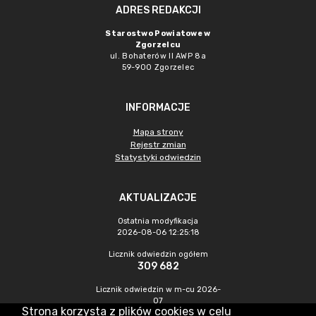
ADRES REDAKCJI
Starostwo Powiatowe w
Zgorzelcu
ul. Bohaterów II AWP 8a
59-900 Zgorzelec
INFORMACJE
Mapa strony
Rejestr zmian
Statystyki odwiedzin
AKTUALIZACJE
Ostatnia modyfikacja
2026-08-06 12:25:18
Licznik odwiedzin ogółem
309 682
Licznik odwiedzin w m-cu 2026-
07
Strona korzysta z plików cookies w celu
380