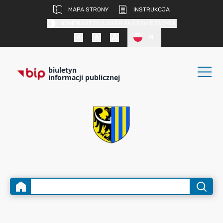
MAPA STRONY
INSTRUKCJA
KONTRAST DLA OSÓB SŁABOWIDZĄCYCH
PL
biuletyn
informacji publicznej