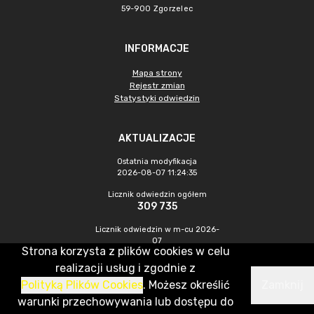
59-900 Zgorzelec
INFORMACJE
Mapa strony
Rejestr zmian
Statystyki odwiedzin
AKTUALIZACJE
Ostatnia modyfikacja
2026-08-07 11:24:35
Licznik odwiedzin ogółem
309 735
Licznik odwiedzin w m-cu 2026-
07
Strona korzysta z plików cookies w celu
433
realizacji usług i zgodnie z
Polityką Plików Cookies
. Możesz określić
Zamknij
CMS & Hosting: Nefeni Sp. z o.o.
warunki przechowywania lub dostępu do