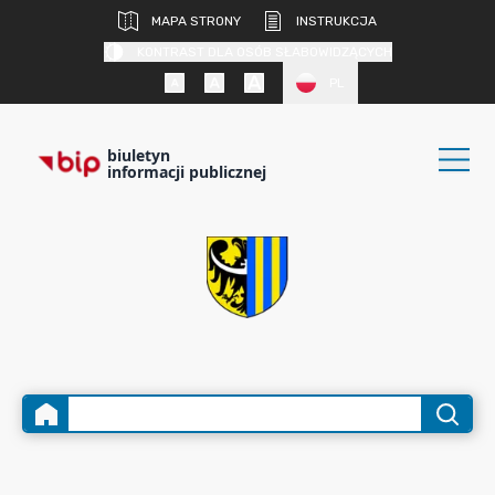
MAPA STRONY
INSTRUKCJA
KONTRAST DLA OSÓB SŁABOWIDZĄCYCH
PL
biuletyn
informacji publicznej