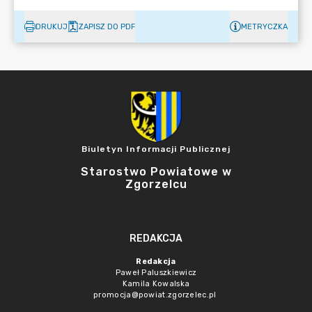
DRUKUJ
ZAPISZ DO PDF
METRYCZKA
Biuletyn Informacji Publicznej
Starostwo Powiatowe w
Zgorzelcu
REDAKCJA
Redakcja
Paweł Paluszkiewicz
Kamila Kowalska
promocja@powiat.zgorzelec.pl