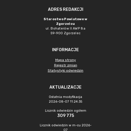
ADRES REDAKCJI
Starostwo Powiatowe w
Zgorzelcu
ul. Bohaterów II AWP 8a
59-900 Zgorzelec
INFORMACJE
Mapa strony
Rejestr zmian
Statystyki odwiedzin
AKTUALIZACJE
Ostatnia modyfikacja
2026-08-07 11:24:35
Licznik odwiedzin ogółem
309 775
Licznik odwiedzin w m-cu 2026-
07