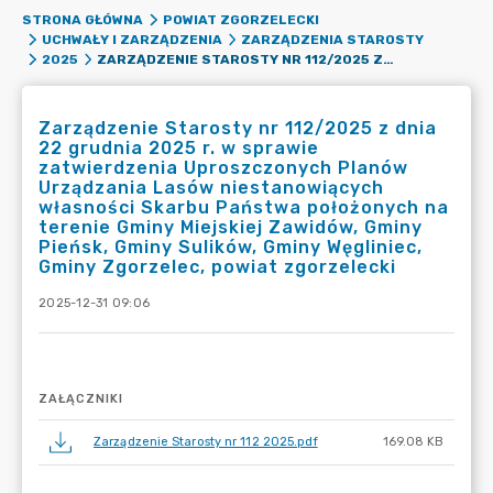
STRONA GŁÓWNA
POWIAT ZGORZELECKI
UCHWAŁY I ZARZĄDZENIA
ZARZĄDZENIA STAROSTY
ZARZĄDZENIE STAROSTY NR 112/2025 Z DNIA 22 GRUDNIA 2025 R. W SPRAWIE ZATWIERDZENIA UPROSZCZONYCH PLANÓW URZĄDZANIA LASÓW NIESTANOWIĄCYCH WŁASNOŚCI SKARBU PAŃSTWA POŁOŻONYCH NA TERENIE GMINY MIEJSKIEJ ZAWIDÓW, GMINY PIEŃSK, GMINY SULIKÓW, GMINY WĘGLINIEC, GMINY ZGORZELEC, POWIAT ZGORZELECKI
2025
Zarządzenie Starosty nr 112/2025 z dnia
22 grudnia 2025 r. w sprawie
zatwierdzenia Uproszczonych Planów
Urządzania Lasów niestanowiących
własności Skarbu Państwa położonych na
terenie Gminy Miejskiej Zawidów, Gminy
Pieńsk, Gminy Sulików, Gminy Węgliniec,
Gminy Zgorzelec, powiat zgorzelecki
2025-12-31 09:06
ZAŁĄCZNIKI
Zarządzenie Starosty nr 112 2025.pdf
169.08 KB