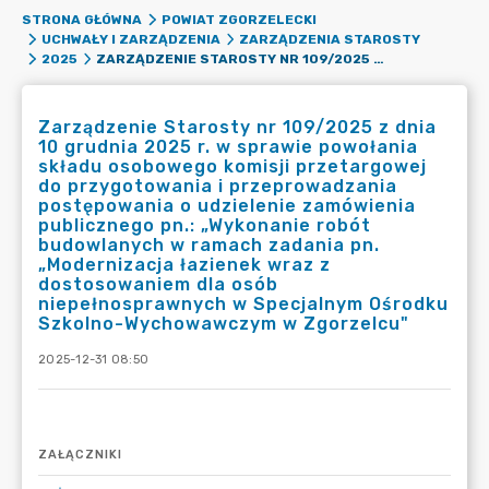
STRONA GŁÓWNA
POWIAT ZGORZELECKI
UCHWAŁY I ZARZĄDZENIA
ZARZĄDZENIA STAROSTY
ZARZĄDZENIE STAROSTY NR 109/2025 Z DNIA 10 GRUDNIA 2025 R. W SPRAWIE POWOŁANIA SKŁADU OSOBOWEGO KOMISJI PRZETARGOWEJ DO PRZYGOTOWANIA I PRZEPROWADZANIA POSTĘPOWANIA O UDZIELENIE ZAMÓWIENIA PUBLICZNEGO PN.: „WYKONANIE ROBÓT BUDOWLANYCH W RAMACH ZADANIA PN. „MODERNIZACJA ŁAZIENEK WRAZ Z DOSTOSOWANIEM DLA OSÓB NIEPEŁNOSPRAWNYCH W SPECJALNYM OŚRODKU SZKOLNO-WYCHOWAWCZYM W ZGORZELCU"
2025
Zarządzenie Starosty nr 109/2025 z dnia
10 grudnia 2025 r. w sprawie powołania
składu osobowego komisji przetargowej
do przygotowania i przeprowadzania
postępowania o udzielenie zamówienia
publicznego pn.: „Wykonanie robót
budowlanych w ramach zadania pn.
„Modernizacja łazienek wraz z
dostosowaniem dla osób
niepełnosprawnych w Specjalnym Ośrodku
Szkolno-Wychowawczym w Zgorzelcu"
2025-12-31 08:50
ZAŁĄCZNIKI