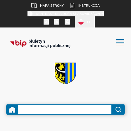
MAPA STRONY
INSTRUKCJA
KONTRAST DLA OSÓB SŁABOWIDZĄCYCH
PL
biuletyn
informacji publicznej