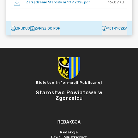
Zarządzenie Starosty nr 109 2025.pdf
167.09 KB
DRUKUJ
ZAPISZ DO PDF
METRYCZKA
Biuletyn Informacji Publicznej
Starostwo Powiatowe w
Zgorzelcu
REDAKCJA
Redakcja
Paweł Paluszkiewicz