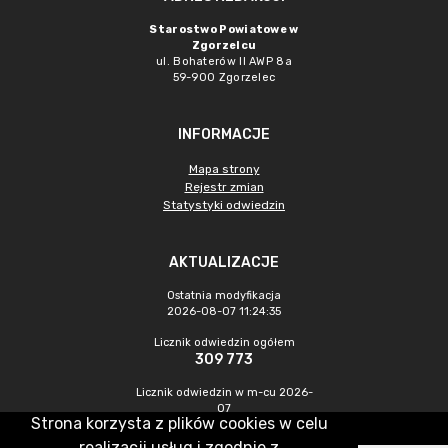
Starostwo Powiatowe w
Zgorzelcu
ul. Bohaterów II AWP 8a
59-900 Zgorzelec
INFORMACJE
Mapa strony
Rejestr zmian
Statystyki odwiedzin
AKTUALIZACJE
Ostatnia modyfikacja
2026-08-07 11:24:35
Licznik odwiedzin ogółem
309 773
Licznik odwiedzin w m-cu 2026-
07
Strona korzysta z plików cookies w celu
471
realizacji usług i zgodnie z