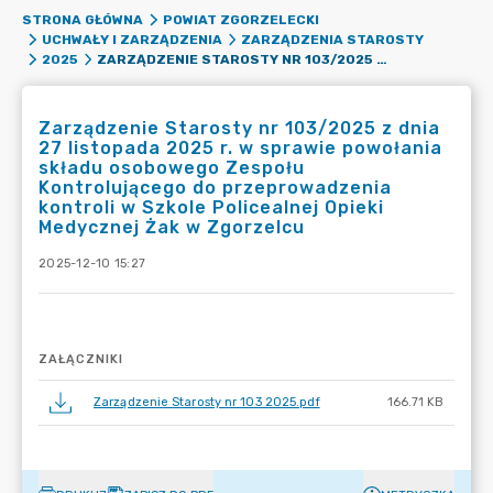
STRONA GŁÓWNA
POWIAT ZGORZELECKI
UCHWAŁY I ZARZĄDZENIA
ZARZĄDZENIA STAROSTY
ZARZĄDZENIE STAROSTY NR 103/2025 Z DNIA 27 LISTOPADA 2025 R. W SPRAWIE POWOŁANIA SKŁADU OSOBOWEGO ZESPOŁU KONTROLUJĄCEGO DO PRZEPROWADZENIA KONTROLI W SZKOLE POLICEALNEJ OPIEKI MEDYCZNEJ ŻAK W ZGORZELCU
2025
Zarządzenie Starosty nr 103/2025 z dnia
27 listopada 2025 r. w sprawie powołania
składu osobowego Zespołu
Kontrolującego do przeprowadzenia
kontroli w Szkole Policealnej Opieki
Medycznej Żak w Zgorzelcu
2025-12-10 15:27
ZAŁĄCZNIKI
Zarządzenie Starosty nr 103 2025.pdf
166.71 KB