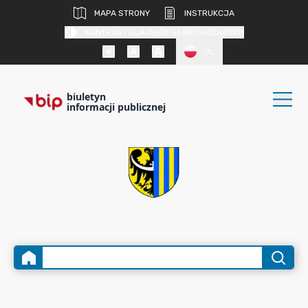
MAPA STRONY
INSTRUKCJA
KONTRAST DLA OSÓB SŁABOWIDZĄCYCH
PL
biuletyn
informacji publicznej