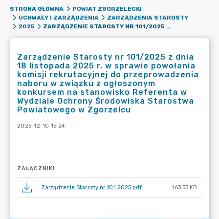
STRONA GŁÓWNA
POWIAT ZGORZELECKI
UCHWAŁY I ZARZĄDZENIA
ZARZĄDZENIA STAROSTY
ZARZĄDZENIE STAROSTY NR 101/2025 Z DNIA 18 LISTOPADA 2025 R. W SPRAWIE POWOŁANIA KOMISJI REKRUTACYJNEJ DO PRZEPROWADZENIA NABORU W ZWIĄZKU Z OGŁOSZONYM KONKURSEM NA STANOWISKO REFERENTA W WYDZIALE OCHRONY ŚRODOWISKA STAROSTWA POWIATOWEGO W ZGORZELCU
2025
Zarządzenie Starosty nr 101/2025 z dnia
18 listopada 2025 r. w sprawie powołania
komisji rekrutacyjnej do przeprowadzenia
naboru w związku z ogłoszonym
konkursem na stanowisko Referenta w
Wydziale Ochrony Środowiska Starostwa
Powiatowego w Zgorzelcu
2025-12-10 15:24
ZAŁĄCZNIKI
Zarządzenie Starosty nr 101 2025.pdf
163.33 KB