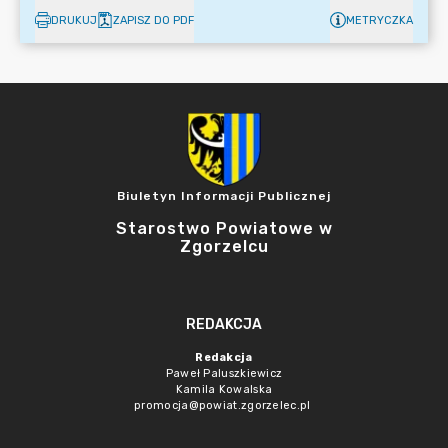
DRUKUJ
ZAPISZ DO PDF
METRYCZKA
Biuletyn Informacji Publicznej
Starostwo Powiatowe w
Zgorzelcu
REDAKCJA
Redakcja
Paweł Paluszkiewicz
Kamila Kowalska
promocja@powiat.zgorzelec.pl