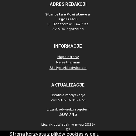
ADRES REDAKCJI
Starostwo Powiatowe w
Zgorzelcu
ul. Bohaterów II AWP 8a
59-900 Zgorzelec
INFORMACJE
Mapa strony
Rejestr zmian
Statystyki odwiedzin
AKTUALIZACJE
Ostatnia modyfikacja
2026-08-07 11:24:35
Licznik odwiedzin ogółem
309 745
Licznik odwiedzin w m-cu 2026-
07
Strona korzysta z plików cookies w celu
443