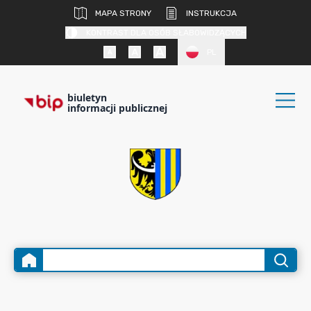
MAPA STRONY
INSTRUKCJA
KONTRAST DLA OSÓB SŁABOWIDZĄCYCH
PL
biuletyn
informacji publicznej