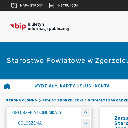
MAPA STRONY
INSTRUKCJA
biuletyn
informacji publicznej
Starostwo Powiatowe w Zgorzelc
WYDZIAŁY, KARTY USŁUG I KONTA
STRONA GŁÓWNA
POWIAT ZGORZELECKI
UCHWAŁY I ZARZĄDZE
OGŁOSZENIA I KOMUNIKATY
Zarzą
Staro
OGŁOSZENIA