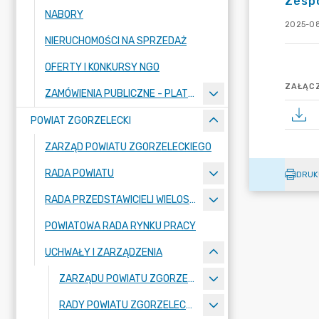
Zesp
NABORY
2025-08
NIERUCHOMOŚCI NA SPRZEDAŻ
OFERTY I KONKURSY NGO
ZAŁĄCZ
ZAMÓWIENIA PUBLICZNE - PLATFORMA ZAKUPOWA
POWIAT ZGORZELECKI
ZARZĄD POWIATU ZGORZELECKIEGO
RADA POWIATU
DRUK
RADA PRZEDSTAWICIELI WIELOSPECJALISTYCZNEGO ZESPOŁU OPIEKI ZDROWOTNEJ "BOLESŁAWIEC-ZGORZELEC" SAMODZIELNEGO PUBLICZNEGO ZAKŁADU OPIEKI ZDROWOTNEJ
POWIATOWA RADA RYNKU PRACY
UCHWAŁY I ZARZĄDZENIA
ZARZĄDU POWIATU ZGORZELECKIEGO
RADY POWIATU ZGORZELECKIEGO