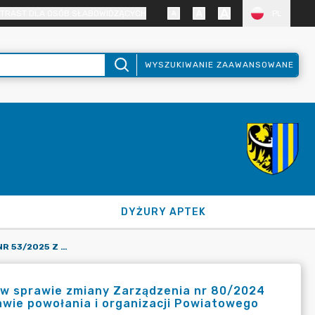
TRAST DLA OSÓB SŁABOWIDZĄCYCH
PL
WYSZUKIWANIE ZAAWANSOWANE
DYŻURY APTEK
ZARZĄDZENIE STAROSTY NR 53/2025 Z DNIA 11 LIPCA 2025 R. W SPRAWIE ZMIANY ZARZĄDZENIA NR 80/2024 STAROSTY ZGORZELECKIEGO Z DNIA 2 GRUDNIA 2024 R. W SPRAWIE POWOŁANIA I ORGANIZACJI POWIATOWEGO ZESPOŁU ZARZĄDZANIA KRYZYSOWEGO.
r. w sprawie zmiany Zarządzenia nr 80/2024
rawie powołania i organizacji Powiatowego