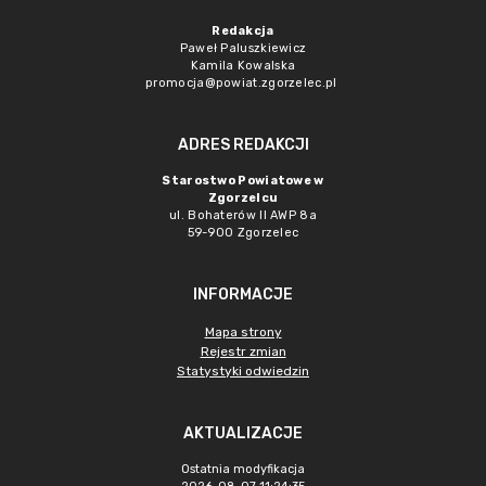
Redakcja
Paweł Paluszkiewicz
Kamila Kowalska
promocja@powiat.zgorzelec.pl
ADRES REDAKCJI
Starostwo Powiatowe w
Zgorzelcu
ul. Bohaterów II AWP 8a
59-900 Zgorzelec
INFORMACJE
Mapa strony
Rejestr zmian
Statystyki odwiedzin
AKTUALIZACJE
Ostatnia modyfikacja