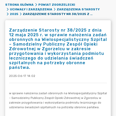
STRONA GŁÓWNA
POWIAT ZGORZELECKI
UCHWAŁY I ZARZĄDZENIA
ZARZĄDZENIA STAROSTY
ZARZĄDZENIE STAROSTY NR 38/2025 Z DNIA 12 MAJA 2025 R. W SPRAWIE NAŁOŻENIA ZADAŃ OBRONNYCH NA WIELOSPECJALISTYCZNY SZPITAL – SAMODZIELNY PUBLICZNY ZESPÓŁ OPIEKI ZDROWOTNEJ W ZGORZELCU W ZAKRESIE PRZYGOTOWANIA I WYKORZYSTANIA PODMIOTU LECZNICZEGO DO UDZIELANIA ŚWIADCZEŃ SZPITALNYCH NA POTRZEBY OBRONNE PAŃSTWA.
2025
Zarządzenie Starosty nr 38/2025 z dnia
12 maja 2025 r. w sprawie nałożenia zadań
obronnych na Wielospecjalistyczny Szpital
– Samodzielny Publiczny Zespół Opieki
Zdrowotnej w Zgorzelcu w zakresie
przygotowania i wykorzystania podmiotu
leczniczego do udzielania świadczeń
szpitalnych na potrzeby obronne
państwa.
2025-06-17 14:02