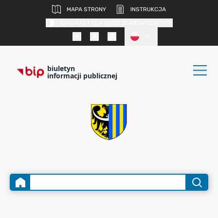
MAPA STRONY
INSTRUKCJA
KONTRAST DLA OSÓB SŁABOWIDZĄCYCH
PL
biuletyn
informacji publicznej