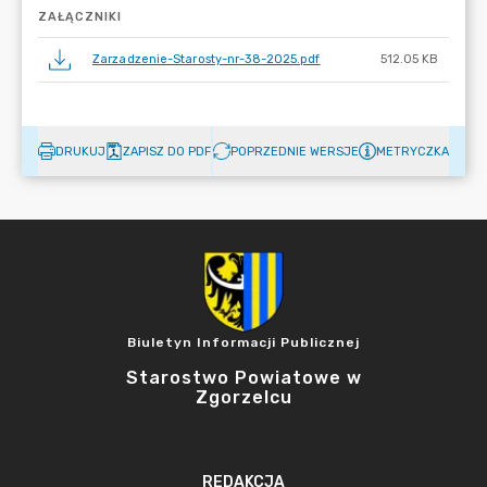
ZAŁĄCZNIKI
Zarzadzenie-Starosty-nr-38-2025.pdf
512.05 KB
DRUKUJ
ZAPISZ DO PDF
POPRZEDNIE WERSJE
METRYCZKA
Biuletyn Informacji Publicznej
Starostwo Powiatowe w
Zgorzelcu
REDAKCJA