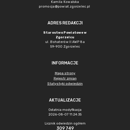
Kamila Kowalska
promocja@powiat.zgorzelec.pl
ADRES REDAKCJI
Starostwo Powiatowe w
Zgorzelcu
ul. Bohaterów II AWP 8a
59-900 Zgorzelec
INFORMACJE
Mapa strony
Rejestr zmian
Statystyki odwiedzin
AKTUALIZACJE
Ostatnia modyfikacja
2026-08-07 11:24:35
Licznik odwiedzin ogółem
309 749