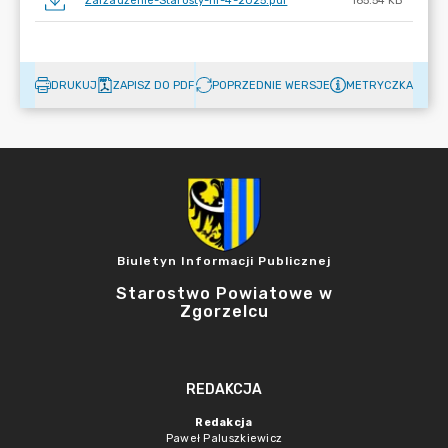
Zarzadzenie-Starosty-nr-4-2025.pdf
165.54 KB
DRUKUJ
ZAPISZ DO PDF
POPRZEDNIE WERSJE
METRYCZKA
Biuletyn Informacji Publicznej
Starostwo Powiatowe w
Zgorzelcu
REDAKCJA
Redakcja
Paweł Paluszkiewicz