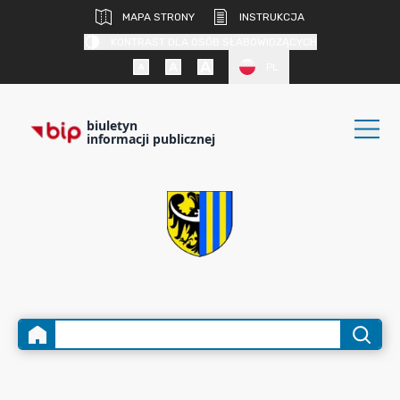
MAPA STRONY
INSTRUKCJA
KONTRAST DLA OSÓB SŁABOWIDZĄCYCH
PL
biuletyn
informacji publicznej