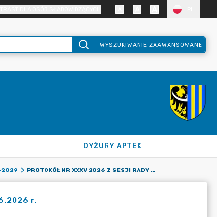
TRAST DLA OSÓB SŁABOWIDZĄCYCH
PL
WYSZUKIWANIE ZAAWANSOWANE
DYŻURY APTEK
PROTOKÓŁ NR XXXV 2026 Z SESJI RADY POWIATU Z DNIA 12.06.2026 R.
-2029
6.2026 r.