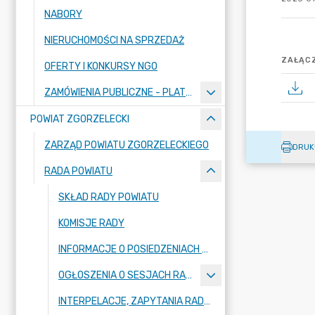
NABORY
NIERUCHOMOŚCI NA SPRZEDAŻ
ZAŁĄCZ
OFERTY I KONKURSY NGO
ZAMÓWIENIA PUBLICZNE - PLATFORMA ZAKUPOWA
POWIAT ZGORZELECKI
ZARZĄD POWIATU ZGORZELECKIEGO
DRUK
RADA POWIATU
SKŁAD RADY POWIATU
KOMISJE RADY
INFORMACJE O POSIEDZENIACH KOMISJI
OGŁOSZENIA O SESJACH RADY POWIATU
INTERPELACJE, ZAPYTANIA RADNYCH