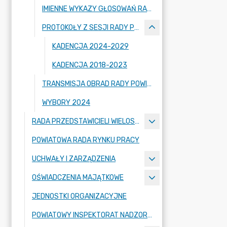
IMIENNE WYKAZY GŁOSOWAŃ RADNYCH
PROTOKOŁY Z SESJI RADY POWIATU ZGORZELECKIEGO
KADENCJA 2024-2029
KADENCJA 2018-2023
TRANSMISJA OBRAD RADY POWIATU ZGORZELECKIEGO
WYBORY 2024
RADA PRZEDSTAWICIELI WIELOSPECJALISTYCZNEGO ZESPOŁU OPIEKI ZDROWOTNEJ "BOLESŁAWIEC-ZGORZELEC" SAMODZIELNEGO PUBLICZNEGO ZAKŁADU OPIEKI ZDROWOTNEJ
POWIATOWA RADA RYNKU PRACY
UCHWAŁY I ZARZĄDZENIA
OŚWIADCZENIA MAJĄTKOWE
JEDNOSTKI ORGANIZACYJNE
POWIATOWY INSPEKTORAT NADZORU BUDOWLANEGO