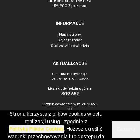
ul. Bohaterów II AWP 8a
59-900 Zgorzelec
INFORMACJE
Mapa strony
Rejestr zmian
Statystyki odwiedzin
AKTUALIZACJE
Ostatnia modyfikacja
2026-08-06 11:05:26
Licznik odwiedzin ogółem
309 652
Licznik odwiedzin w m-cu 2026-
07
Strona korzysta z plików cookies w celu
350
realizacji usług i zgodnie z
Polityką Plików Cookies
. Możesz określić
Zamknij
CMS & Hosting: Nefeni Sp. z o.o.
warunki przechowywania lub dostępu do