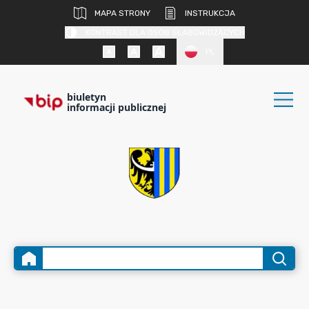
MAPA STRONY
INSTRUKCJA
KONTRAST DLA OSÓB SŁABOWIDZĄCYCH
PL
biuletyn
informacji publicznej