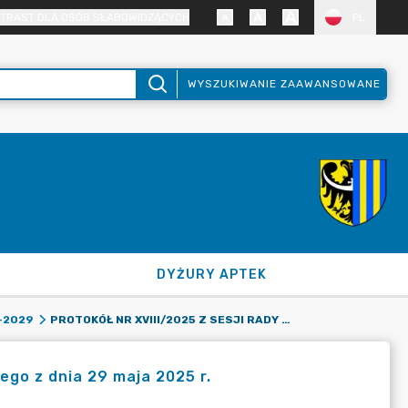
TRAST DLA OSÓB SŁABOWIDZĄCYCH
PL
WYSZUKIWANIE ZAAWANSOWANE
DYŻURY APTEK
PROTOKÓŁ NR XVIII/2025 Z SESJI RADY POWIATU ZGORZELECKIEGO Z DNIA 29 MAJA 2025 R.
-2029
ego z dnia 29 maja 2025 r.