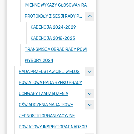
IMIENNE WYKAZY GŁOSOWAŃ RADNYCH
PROTOKOŁY Z SESJI RADY POWIATU ZGORZELECKIEGO
KADENCJA 2024-2029
KADENCJA 2018-2023
TRANSMISJA OBRAD RADY POWIATU ZGORZELECKIEGO
WYBORY 2024
RADA PRZEDSTAWICIELI WIELOSPECJALISTYCZNEGO ZESPOŁU OPIEKI ZDROWOTNEJ "BOLESŁAWIEC-ZGORZELEC" SAMODZIELNEGO PUBLICZNEGO ZAKŁADU OPIEKI ZDROWOTNEJ
POWIATOWA RADA RYNKU PRACY
UCHWAŁY I ZARZĄDZENIA
OŚWIADCZENIA MAJĄTKOWE
JEDNOSTKI ORGANIZACYJNE
POWIATOWY INSPEKTORAT NADZORU BUDOWLANEGO