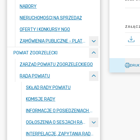
NABORY
NIERUCHOMOŚCI NA SPRZEDAŻ
ZAŁĄCZ
OFERTY I KONKURSY NGO
ZAMÓWIENIA PUBLICZNE - PLATFORMA ZAKUPOWA
POWIAT ZGORZELECKI
ZARZĄD POWIATU ZGORZELECKIEGO
DRUK
RADA POWIATU
SKŁAD RADY POWIATU
KOMISJE RADY
INFORMACJE O POSIEDZENIACH KOMISJI
OGŁOSZENIA O SESJACH RADY POWIATU
INTERPELACJE, ZAPYTANIA RADNYCH