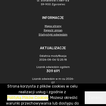
ul. Bohaterów II AWP 8a
59-900 Zgorzelec
INFORMACJE
Mapa strony
Rejestr zmian
Statystyki odwiedzin
AKTUALIZACJE
Ostatnia modyfikacja
2026-08-06 12:25:18
Licznik odwiedzin ogółem
309 691
Licznik odwiedzin w m-cu 2026-
07
Strona korzysta z plików cookies w celu
389
realizacji usług i zgodnie z
Polityką Plików Cookies
. Możesz określić
Zamknij
CMS & Hosting: Nefeni Sp. z o.o.
warunki przechowywania lub dostępu do