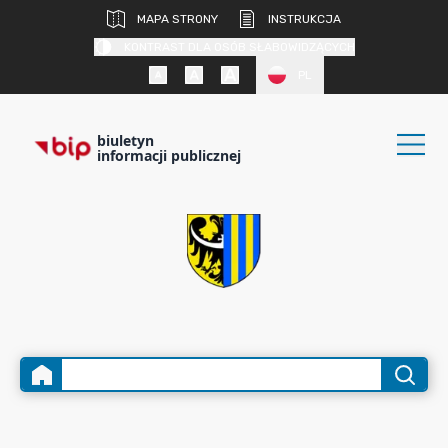
MAPA STRONY
INSTRUKCJA
KONTRAST DLA OSÓB SŁABOWIDZĄCYCH
PL
biuletyn
informacji publicznej