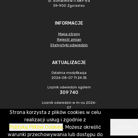
ul. Bohaterów II AWP 8a
59-900 Zgorzelec
INFORMACJE
Mapa strony
Rejestr zmian
Statystyki odwiedzin
AKTUALIZACJE
Ostatnia modyfikacja
2026-08-07 11:24:35
Licznik odwiedzin ogółem
309 740
Licznik odwiedzin w m-cu 2026-
07
Strona korzysta z plików cookies w celu
438
realizacji usług i zgodnie z
Polityką Plików Cookies
. Możesz określić
Zamknij
CMS & Hosting: Nefeni Sp. z o.o.
warunki przechowywania lub dostępu do