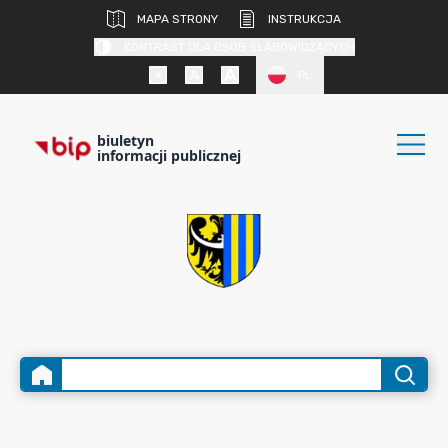
MAPA STRONY
INSTRUKCJA
KONTRAST DLA OSÓB SŁABOWIDZĄCYCH
PL
biuletyn
informacji publicznej