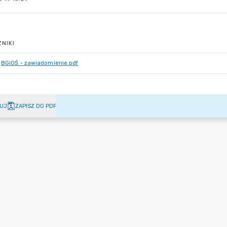
NIKI
BGiOŚ - zawiadomienie.pdf
UJ
ZAPISZ DO PDF