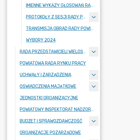
IMIENNE WYKAZY GŁOSOWAŃ RADNYCH
PROTOKOŁY Z SESJI RADY POWIATU ZGORZELECKIEGO
TRANSMISJA OBRAD RADY POWIATU ZGORZELECKIEGO
WYBORY 2024
RADA PRZEDSTAWICIELI WIELOSPECJALISTYCZNEGO ZESPOŁU OPIEKI ZDROWOTNEJ "BOLESŁAWIEC-ZGORZELEC" SAMODZIELNEGO PUBLICZNEGO ZAKŁADU OPIEKI ZDROWOTNEJ
POWIATOWA RADA RYNKU PRACY
UCHWAŁY I ZARZĄDZENIA
OŚWIADCZENIA MAJĄTKOWE
JEDNOSTKI ORGANIZACYJNE
POWIATOWY INSPEKTORAT NADZORU BUDOWLANEGO
BUDŻET I SPRAWOZDAWCZOŚĆ
ORGANIZACJE POZARZĄDOWE