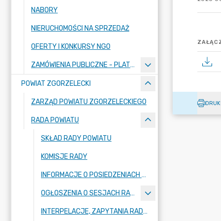
NABORY
NIERUCHOMOŚCI NA SPRZEDAŻ
ZAŁĄCZ
OFERTY I KONKURSY NGO
ZAMÓWIENIA PUBLICZNE - PLATFORMA ZAKUPOWA
POWIAT ZGORZELECKI
ZARZĄD POWIATU ZGORZELECKIEGO
DRUK
RADA POWIATU
SKŁAD RADY POWIATU
KOMISJE RADY
INFORMACJE O POSIEDZENIACH KOMISJI
OGŁOSZENIA O SESJACH RADY POWIATU
INTERPELACJE, ZAPYTANIA RADNYCH