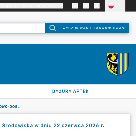
TRAST DLA OSÓB SŁABOWIDZĄCYCH
PL
WYSZUKIWANIE ZAAWANSOWANE
DYŻURY APTEK
POSIEDZENIE KOMISJI BUDŻETOWO-GOSPODARCZEJ I OCHRONY ŚRODOWISKA W DNIU 22 CZERWCA 2026 R.
 Środowiska w dniu 22 czerwca 2026 r.