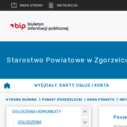
MAPA STRONY
INSTRUKCJA
biuletyn
informacji publicznej
Starostwo Powiatowe w Zgorzelc
WYDZIAŁY, KARTY USŁUG I KONTA
STRONA GŁÓWNA
POWIAT ZGORZELECKI
RADA POWIATU
INF
OGŁOSZENIA I KOMUNIKATY
Posie
OGŁOSZENIA
2026-06