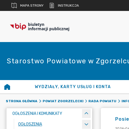
MAPA STRONY
INSTRUKCJA
biuletyn
informacji publicznej
Starostwo Powiatowe w Zgorzelc
WYDZIAŁY, KARTY USŁUG I KONTA
STRONA GŁÓWNA
POWIAT ZGORZELECKI
RADA POWIATU
INF
OGŁOSZENIA I KOMUNIKATY
Posie
OGŁOSZENIA
2026-06