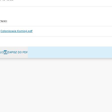
NIKI
Członkowie Komisji.pdf
UJ
ZAPISZ DO PDF