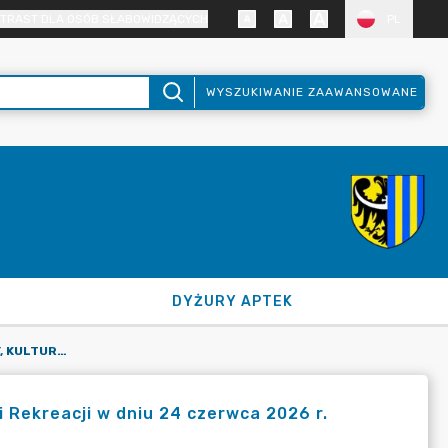
TRAST DLA OSÓB SŁABOWIDZĄCYCH
PL
WYSZUKIWANIE ZAAWANSOWANE
DYŻURY APTEK
POSIEDZENIE KOMISJI OŚWIATY, KULTURY, SPORTU, TURYSTYKI I REKREACJI W DNIU 24 CZERWCA 2026 R.
 i Rekreacji w dniu 24 czerwca 2026 r.