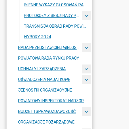
IMIENNE WYKAZY GŁOSOWAŃ RADNYCH
PROTOKOŁY Z SESJI RADY POWIATU ZGORZELECKIEGO
TRANSMISJA OBRAD RADY POWIATU ZGORZELECKIEGO
WYBORY 2024
RADA PRZEDSTAWICIELI WIELOSPECJALISTYCZNEGO ZESPOŁU OPIEKI ZDROWOTNEJ "BOLESŁAWIEC-ZGORZELEC" SAMODZIELNEGO PUBLICZNEGO ZAKŁADU OPIEKI ZDROWOTNEJ
POWIATOWA RADA RYNKU PRACY
UCHWAŁY I ZARZĄDZENIA
OŚWIADCZENIA MAJĄTKOWE
JEDNOSTKI ORGANIZACYJNE
POWIATOWY INSPEKTORAT NADZORU BUDOWLANEGO
BUDŻET I SPRAWOZDAWCZOŚĆ
ORGANIZACJE POZARZĄDOWE