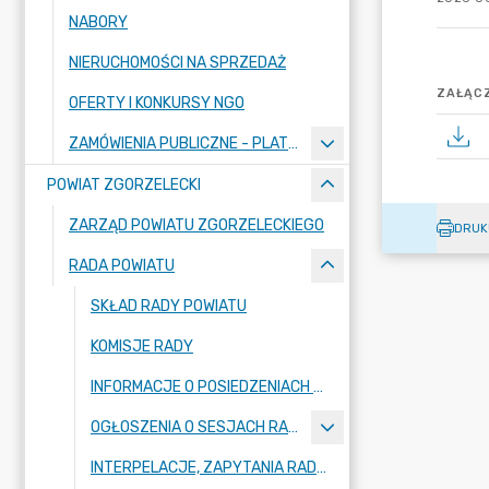
NABORY
NIERUCHOMOŚCI NA SPRZEDAŻ
ZAŁĄCZ
OFERTY I KONKURSY NGO
ZAMÓWIENIA PUBLICZNE - PLATFORMA ZAKUPOWA
POWIAT ZGORZELECKI
ZARZĄD POWIATU ZGORZELECKIEGO
DRUK
RADA POWIATU
SKŁAD RADY POWIATU
KOMISJE RADY
INFORMACJE O POSIEDZENIACH KOMISJI
OGŁOSZENIA O SESJACH RADY POWIATU
INTERPELACJE, ZAPYTANIA RADNYCH