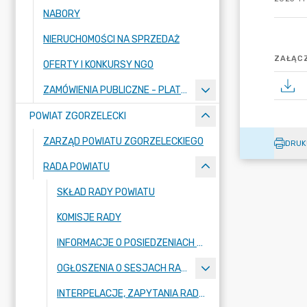
NABORY
NIERUCHOMOŚCI NA SPRZEDAŻ
ZAŁĄCZ
OFERTY I KONKURSY NGO
ZAMÓWIENIA PUBLICZNE - PLATFORMA ZAKUPOWA
POWIAT ZGORZELECKI
ZARZĄD POWIATU ZGORZELECKIEGO
DRUK
RADA POWIATU
SKŁAD RADY POWIATU
KOMISJE RADY
INFORMACJE O POSIEDZENIACH KOMISJI
OGŁOSZENIA O SESJACH RADY POWIATU
INTERPELACJE, ZAPYTANIA RADNYCH