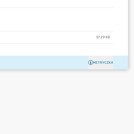
57.29 KB
METRYCZKA