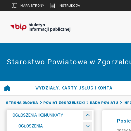
MAPA STRONY
INSTRUKCJA
biuletyn
informacji publicznej
Starostwo Powiatowe w Zgorzelc
WYDZIAŁY, KARTY USŁUG I KONTA
STRONA GŁÓWNA
POWIAT ZGORZELECKI
RADA POWIATU
INF
OGŁOSZENIA I KOMUNIKATY
Posie
OGŁOSZENIA
2025-11