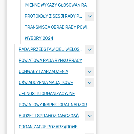
IMIENNE WYKAZY GŁOSOWAŃ RADNYCH
PROTOKOŁY Z SESJI RADY POWIATU ZGORZELECKIEGO
TRANSMISJA OBRAD RADY POWIATU ZGORZELECKIEGO
WYBORY 2024
RADA PRZEDSTAWICIELI WIELOSPECJALISTYCZNEGO ZESPOŁU OPIEKI ZDROWOTNEJ "BOLESŁAWIEC-ZGORZELEC" SAMODZIELNEGO PUBLICZNEGO ZAKŁADU OPIEKI ZDROWOTNEJ
POWIATOWA RADA RYNKU PRACY
UCHWAŁY I ZARZĄDZENIA
OŚWIADCZENIA MAJĄTKOWE
JEDNOSTKI ORGANIZACYJNE
POWIATOWY INSPEKTORAT NADZORU BUDOWLANEGO
BUDŻET I SPRAWOZDAWCZOŚĆ
ORGANIZACJE POZARZĄDOWE