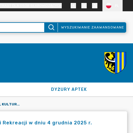
TRAST DLA OSÓB SŁABOWIDZĄCYCH
PL
WYSZUKIWANIE ZAAWANSOWANE
DYŻURY APTEK
POSIEDZENIE KOMISJI OŚWIATY, KULTURY, SPORTU, TURYSTYKI I REKREACJI W DNIU 4 GRUDNIA 2025 R.
i Rekreacji w dniu 4 grudnia 2025 r.