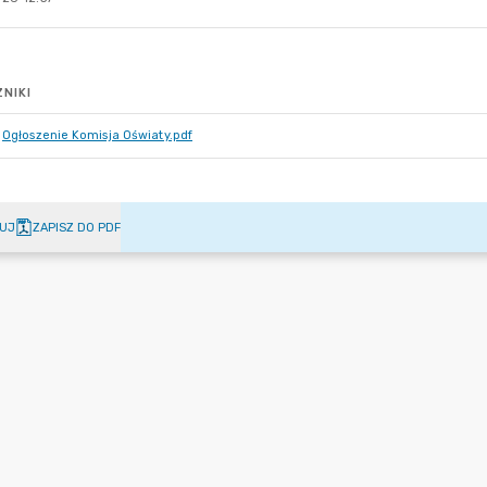
NIKI
Ogłoszenie Komisja Oświaty.pdf
UJ
ZAPISZ DO PDF