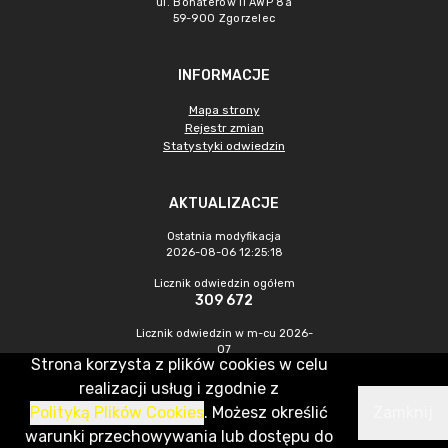
ul. Bohaterów II AWP 8a
59-900 Zgorzelec
INFORMACJE
Mapa strony
Rejestr zmian
Statystyki odwiedzin
AKTUALIZACJE
Ostatnia modyfikacja
2026-08-06 12:25:18
Licznik odwiedzin ogółem
309 672
Licznik odwiedzin w m-cu 2026-
07
Strona korzysta z plików cookies w celu
370
realizacji usług i zgodnie z
Polityką Plików Cookies
. Możesz określić
Zamknij
CMS & Hosting: Nefeni Sp. z o.o.
warunki przechowywania lub dostępu do