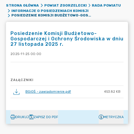
STRONA GŁÓWNA
POWIAT ZGORZELECKI
RADA POWIATU
INFORMACJE O POSIEDZENIACH KOMISJI
POSIEDZENIE KOMISJI BUDŻETOWO-GOSPODARCZEJ I OCHRONY ŚRODOWISKA W DNIU 27 LISTOPADA 2025 R.
Posiedzenie Komisji Budżetowo-
Gospodarczej i Ochrony Środowiska w dniu
27 listopada 2025 r.
2025-11-25 00:00
ZAŁĄCZNIKI
BGiOŚ - zawiadomienie.pdf
453.82 KB
DRUKUJ
ZAPISZ DO PDF
METRYCZKA