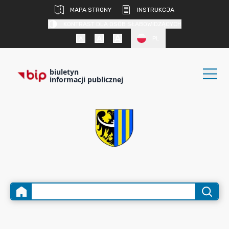
MAPA STRONY
INSTRUKCJA
KONTRAST DLA OSÓB SŁABOWIDZĄCYCH
PL
biuletyn
informacji publicznej