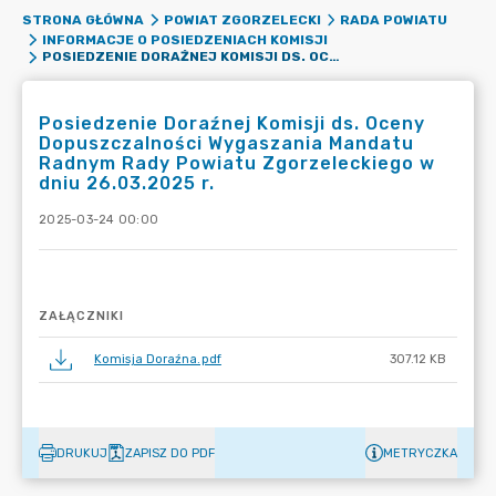
STRONA GŁÓWNA
POWIAT ZGORZELECKI
RADA POWIATU
INFORMACJE O POSIEDZENIACH KOMISJI
POSIEDZENIE DORAŹNEJ KOMISJI DS. OCENY DOPUSZCZALNOŚCI WYGASZANIA MANDATU RADNYM RADY POWIATU ZGORZELECKIEGO W DNIU 26.03.2025 R.
Posiedzenie Doraźnej Komisji ds. Oceny
Dopuszczalności Wygaszania Mandatu
Radnym Rady Powiatu Zgorzeleckiego w
dniu 26.03.2025 r.
2025-03-24 00:00
ZAŁĄCZNIKI
Komisja Doraźna.pdf
307.12 KB
DRUKUJ
ZAPISZ DO PDF
METRYCZKA