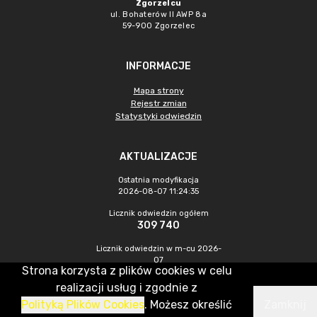
Zgorzelcu
ul. Bohaterów II AWP 8a
59-900 Zgorzelec
INFORMACJE
Mapa strony
Rejestr zmian
Statystyki odwiedzin
AKTUALIZACJE
Ostatnia modyfikacja
2026-08-07 11:24:35
Licznik odwiedzin ogółem
309 740
Licznik odwiedzin w m-cu 2026-
07
Strona korzysta z plików cookies w celu
438
realizacji usług i zgodnie z
Polityką Plików Cookies
. Możesz określić
Zamknij
CMS & Hosting: Nefeni Sp. z o.o.