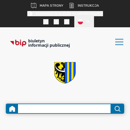
MAPA STRONY
INSTRUKCJA
KONTRAST DLA OSÓB SŁABOWIDZĄCYCH
PL
biuletyn
informacji publicznej