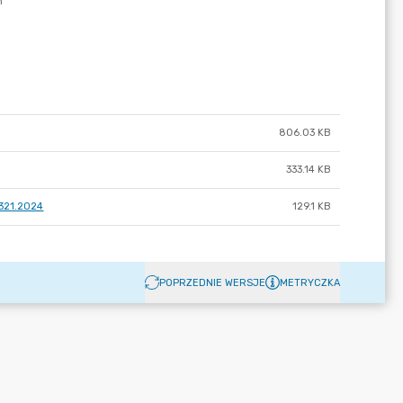
806.03 KB
333.14 KB
.321.2024
129.1 KB
POPRZEDNIE WERSJE
METRYCZKA