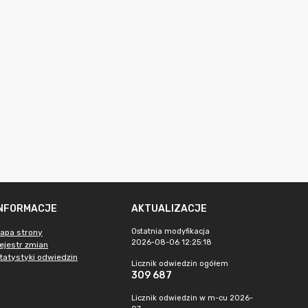
INFORMACJE
AKTUALIZACJE
Ostatnia modyfikacja
apa strony
2026-08-06 12:25:18
ejestr zmian
tatystyki odwiedzin
Licznik odwiedzin ogółem
309 687
Licznik odwiedzin w m-cu 2026-