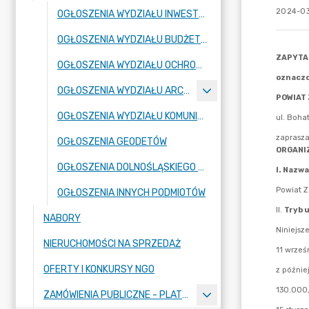
2024-03
OGŁOSZENIA WYDZIAŁU INWESTYCJI I ZAMÓWIEŃ PUBLICZNYCH
OGŁOSZENIA WYDZIAŁU BUDŻETU I FINANSÓW
OGŁOSZENIA WYDZIAŁU OCHRONY ŚRODOWISKA
OGŁOSZENIA WYDZIAŁU ARCHITEKTURY I BUDOWNICTWA
OGŁOSZENIA WYDZIAŁU KOMUNIKACJI
OGŁOSZENIA GEODETÓW
OGŁOSZENIA DOLNOŚLĄSKIEGO WOJEWÓDZKIEGO KONSERWATORA ZABYTKÓW
OGŁOSZENIA INNYCH PODMIOTÓW
NABORY
NIERUCHOMOŚCI NA SPRZEDAŻ
OFERTY I KONKURSY NGO
ZAMÓWIENIA PUBLICZNE - PLATFORMA ZAKUPOWA