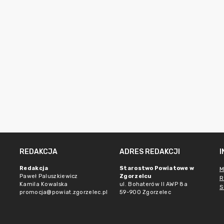
REDAKCJA
ADRES REDAKCJI
Redakcja
Starostwo Powiatowe w
M
Paweł Paluszkiewicz
Zgorzelcu
R
Kamila Kowalska
ul. Bohaterów II AWP 8a
S
promocja@powiat.zgorzelec.pl
59-900 Zgorzelec