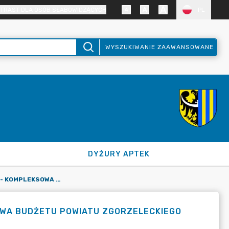
TRAST DLA OSÓB SŁABOWIDZĄCYCH
PL
WYSZUKIWANIE ZAAWANSOWANE
DYŻURY APTEK
ZAPYTANIE OFERTOWE - KOMPLEKSOWA OBSŁUGA BANKOWA BUDŻETU POWIATU ZGORZELECKIEGO ORAZ JEGO JEDNOSTEK ORGANIZACYJNYCH
WA BUDŻETU POWIATU ZGORZELECKIEGO