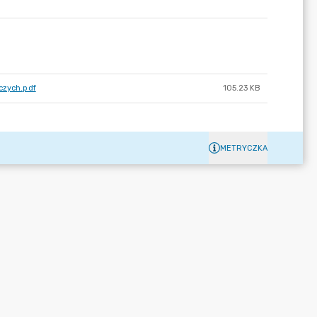
czych.pdf
105.23 KB
METRYCZKA