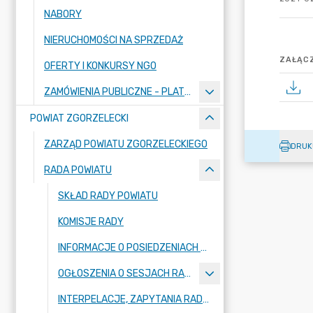
NABORY
NIERUCHOMOŚCI NA SPRZEDAŻ
ZAŁĄCZ
OFERTY I KONKURSY NGO
ZAMÓWIENIA PUBLICZNE - PLATFORMA ZAKUPOWA
POWIAT ZGORZELECKI
ZARZĄD POWIATU ZGORZELECKIEGO
DRUK
RADA POWIATU
SKŁAD RADY POWIATU
KOMISJE RADY
INFORMACJE O POSIEDZENIACH KOMISJI
OGŁOSZENIA O SESJACH RADY POWIATU
INTERPELACJE, ZAPYTANIA RADNYCH