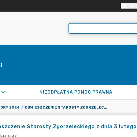
KON
u
NIEODPŁATNA POMOC PRAWNA
OBWIESZCZENIE STAROSTY ZGORZELECKIEGO Z DNIA 3 LUTEGO 2024 R. O OKRĘGACH WYBORCZYCH
ORY 2024
szczenie Starosty Zgorzeleckiego z dnia 3 lutego
-14 14:49