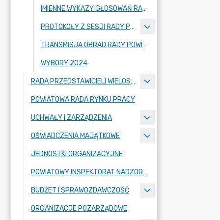
IMIENNE WYKAZY GŁOSOWAŃ RADNYCH
PROTOKOŁY Z SESJI RADY POWIATU ZGORZELECKIEGO
TRANSMISJA OBRAD RADY POWIATU ZGORZELECKIEGO
WYBORY 2024
RADA PRZEDSTAWICIELI WIELOSPECJALISTYCZNEGO ZESPOŁU OPIEKI ZDROWOTNEJ "BOLESŁAWIEC-ZGORZELEC" SAMODZIELNEGO PUBLICZNEGO ZAKŁADU OPIEKI ZDROWOTNEJ
POWIATOWA RADA RYNKU PRACY
UCHWAŁY I ZARZĄDZENIA
OŚWIADCZENIA MAJĄTKOWE
JEDNOSTKI ORGANIZACYJNE
POWIATOWY INSPEKTORAT NADZORU BUDOWLANEGO
BUDŻET I SPRAWOZDAWCZOŚĆ
ORGANIZACJE POZARZĄDOWE