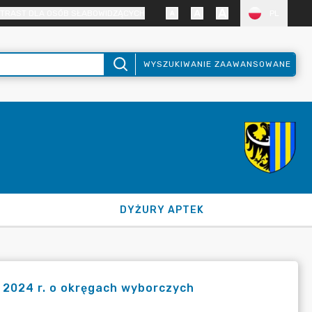
TRAST DLA OSÓB SŁABOWIDZĄCYCH
PL
WYSZUKIWANIE ZAAWANSOWANE
DYŻURY APTEK
 2024 r. o okręgach wyborczych