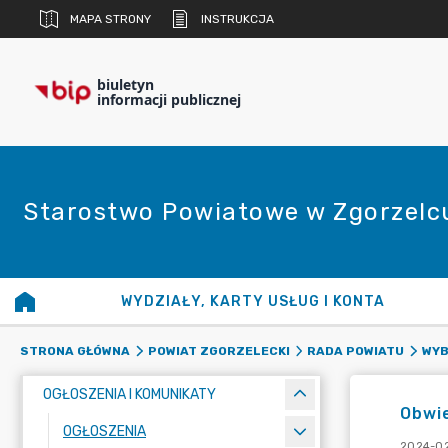
MAPA STRONY
INSTRUKCJA
biuletyn
informacji publicznej
Starostwo Powiatowe w Zgorzelc
WYDZIAŁY, KARTY USŁUG I KONTA
STRONA GŁÓWNA
POWIAT ZGORZELECKI
RADA POWIATU
WYB
OGŁOSZENIA I KOMUNIKATY
Obwie
OGŁOSZENIA
2024-02