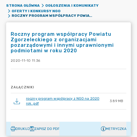
STRONA GŁÓWNA
OGŁOSZENIA I KOMUNIKATY
OFERTY I KONKURSY NGO
ROCZNY PROGRAM WSPÓŁPRACY POWIATU ZGORZELECKIEGO Z ORGANIZACJAMI POZARZĄDOWYMI I INNYMI UPRAWNIONYMI PODMIOTAMI W ROKU 2020
Roczny program współpracy Powiatu
Zgorzeleckiego z organizacjami
pozarządowymi i innymi uprawnionymi
podmiotami w roku 2020
2020-11-10 11:36
ZAŁĄCZNIKI
roczny program wspólpracy z NGO na 2020
3.89 MB
rok..pdf
DRUKUJ
ZAPISZ DO PDF
METRYCZKA