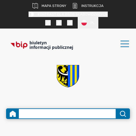
MAPA STRONY
INSTRUKCJA
KONTRAST DLA OSÓB SŁABOWIDZĄCYCH
PL
biuletyn
informacji publicznej