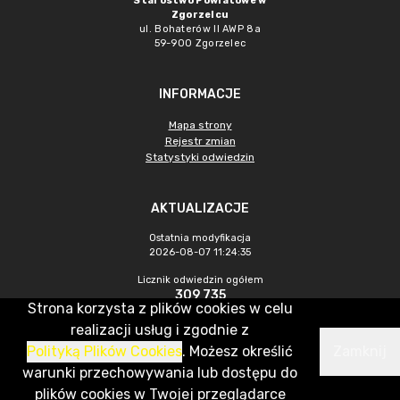
Starostwo Powiatowe w
Zgorzelcu
ul. Bohaterów II AWP 8a
59-900 Zgorzelec
INFORMACJE
Mapa strony
Rejestr zmian
Statystyki odwiedzin
AKTUALIZACJE
Ostatnia modyfikacja
2026-08-07 11:24:35
Licznik odwiedzin ogółem
309 735
Strona korzysta z plików cookies w celu
Licznik odwiedzin w m-cu 2026-
realizacji usług i zgodnie z
07
Polityką Plików Cookies
. Możesz określić
Zamknij
433
warunki przechowywania lub dostępu do
plików cookies w Twojej przeglądarce
CMS & Hosting: Nefeni Sp. z o.o.