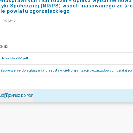
łnosprawnych i ich rodzin - Opieka wytchnieniow
ityki Społecznej (MRiPS) współfinasowanego ze ś
ie powiatu zgorzeleckiego
-05 13:12
NIKI
Uchwała ZPZ.pdf
Zaproszenie do zgłaszania przedstawicieli organizacji pozarządowych działając
UJ
ZAPISZ DO PDF