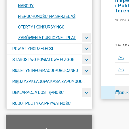
niepe
i Pol
NABORY
teren
NIERUCHOMOŚCI NA SPRZEDAŻ
2022-04
OFERTY I KONKURSY NGO
ZAMÓWIENIA PUBLICZNE - PLATFORMA ZAKUPOWA
ZAŁĄCZ
POWIAT ZGORZELECKI
STAROSTWO POWIATOWE W ZGORZELCU
BIULETYN INFORMACJI PUBLICZNEJ
MIĘDZYZAKŁADOWA KASA ZAPOMOGOWO-POŻYCZKOWA
DEKLARACJA DOSTĘPNOŚCI
DRUK
RODO I POLITYKA PRYWATNOŚCI