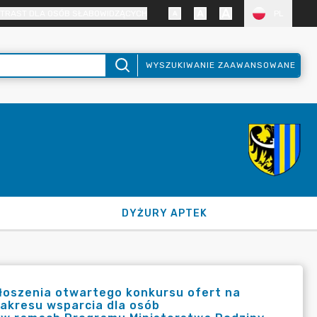
TRAST DLA OSÓB SŁABOWIDZĄCYCH
PL
WYSZUKIWANIE ZAAWANSOWANE
DYŻURY APTEK
łoszenia otwartego konkursu ofert na
 zakresu wsparcia dla osób