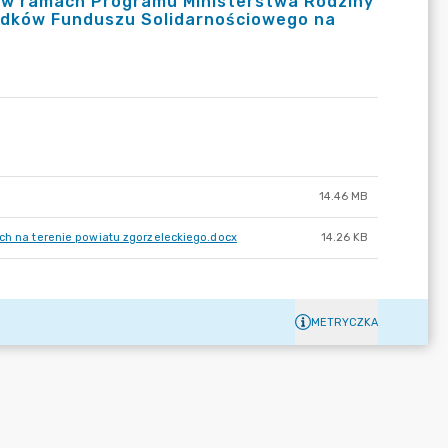
a w ramach Programu Ministerstwa Rodziny
rodków Funduszu Solidarnościowego na
14.46 MB
ych na terenie powiatu zgorzeleckiego.docx
14.26 KB
METRYCZKA