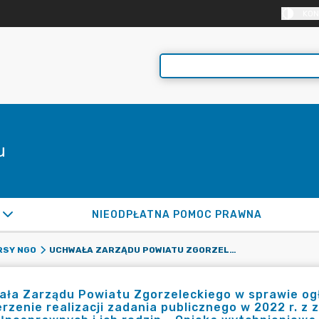
KON
u
NIEODPŁATNA POMOC PRAWNA
UCHWAŁA ZARZĄDU POWIATU ZGORZELECKIEGO W SPRAWIE OGŁOSZENIA OTWARTEGO KONKURSU OFERT NA POWIERZENIE REALIZACJI ZADANIA PUBLICZNEGO W 2022 R. Z ZAKRESU WSPARCIA DLA OSÓB NIEPEŁNOSPRAWNYCH I ICH RODZIN - OPIEKA WYTCHNIENIOWA W RAMACH PROGRAMU MINISTERSTWA RODZINY I POLITYKI SPOŁECZNEJ (MRIPS) WSPÓŁFINASOWANEGO ZE ŚRODKÓW FUNDUSZU SOLIDARNOŚCIOWEGO NA TERENIE POWIATU ZGORZELECKIEGO
RSY NGO
ała Zarządu Powiatu Zgorzeleckiego w sprawie og
rzenie realizacji zadania publicznego w 2022 r. z