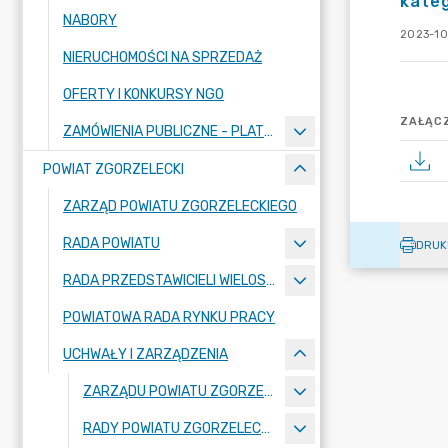
kateg
NABORY
2023-10
NIERUCHOMOŚCI NA SPRZEDAŻ
OFERTY I KONKURSY NGO
ZAŁĄCZ
ZAMÓWIENIA PUBLICZNE - PLATFORMA ZAKUPOWA
POWIAT ZGORZELECKI
ZARZĄD POWIATU ZGORZELECKIEGO
RADA POWIATU
DRUK
RADA PRZEDSTAWICIELI WIELOSPECJALISTYCZNEGO ZESPOŁU OPIEKI ZDROWOTNEJ "BOLESŁAWIEC-ZGORZELEC" SAMODZIELNEGO PUBLICZNEGO ZAKŁADU OPIEKI ZDROWOTNEJ
POWIATOWA RADA RYNKU PRACY
UCHWAŁY I ZARZĄDZENIA
ZARZĄDU POWIATU ZGORZELECKIEGO
RADY POWIATU ZGORZELECKIEGO