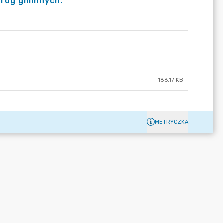
 dróg gminnych.
186.17 KB
METRYCZKA