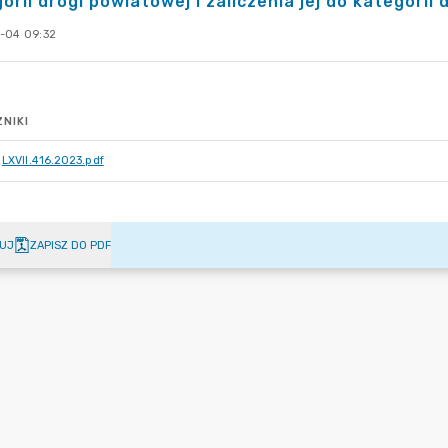
orii drogi powiatowej i zaliczenia jej do kategorii
-04 09:32
NIKI
LXVII.416.2023.pdf
UJ
ZAPISZ DO PDF