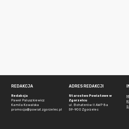
REDAKCJA
ADRES REDAKCJI
Redakcja
Starostwo Powiatowe w
M
Paweł Paluszkiewicz
Zgorzelcu
R
Kamila Kowalska
ul. Bohaterów II AWP 8a
S
promocja@powiat.zgorzelec.pl
59-900 Zgorzelec