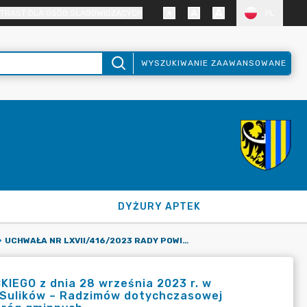
TRAST DLA OSÓB SŁABOWIDZĄCYCH
PL
WYSZUKIWANIE ZAAWANSOWANE
DYŻURY APTEK
UCHWAŁA NR LXVII/416/2023 RADY POWIATU ZGORZELECKIEGO Z DNIA 28 WRZEŚNIA 2023 R. W SPRAWIE POZBAWIENIA DROGI POWIATOWEJ NR 2379D RELACJI SULIKÓW – RADZIMÓW DOTYCHCZASOWEJ KATEGORII DROGI POWIATOWEJ I ZALICZENIA JEJ DO KATEGORII DRÓG GMINNYCH.
EGO z dnia 28 września 2023 r. w
i Sulików – Radzimów dotychczasowej