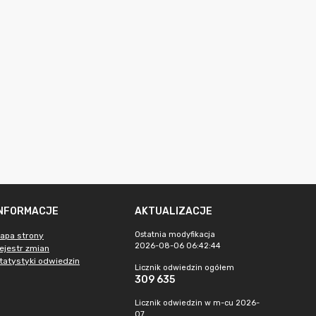
INFORMACJE
AKTUALIZACJE
Ostatnia modyfikacja
apa strony
2026-08-06 06:42:44
ejestr zmian
tatystyki odwiedzin
Licznik odwiedzin ogółem
309 635
Licznik odwiedzin w m-cu 2026-
07