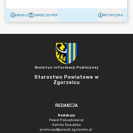
DRUKUJ
ZAPISZ DO PDF
METRYCZKA
Biuletyn Informacji Publicznej
Starostwo Powiatowe w
Zgorzelcu
REDAKCJA
Redakcja
Paweł Paluszkiewicz
Kamila Kowalska
promocja@powiat.zgorzelec.pl