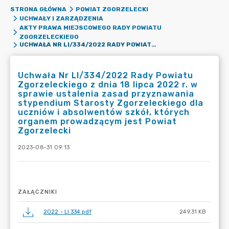
STRONA GŁÓWNA
POWIAT ZGORZELECKI
UCHWAŁY I ZARZĄDZENIA
AKTY PRAWA MIEJSCOWEGO RADY POWIATU
ZGORZELECKIEGO
UCHWAŁA NR LI/334/2022 RADY POWIATU ZGORZELECKIEGO Z DNIA 18 LIPCA 2022 R. W SPRAWIE USTALENIA ZASAD PRZYZNAWANIA STYPENDIUM STAROSTY ZGORZELECKIEGO DLA UCZNIÓW I ABSOLWENTÓW SZKÓŁ, KTÓRYCH ORGANEM PROWADZĄCYM JEST POWIAT ZGORZELECKI
Uchwała Nr LI/334/2022 Rady Powiatu
Zgorzeleckiego z dnia 18 lipca 2022 r. w
sprawie ustalenia zasad przyznawania
stypendium Starosty Zgorzeleckiego dla
uczniów i absolwentów szkół, których
organem prowadzącym jest Powiat
Zgorzelecki
2023-08-31 09:13
ZAŁĄCZNIKI
2022 - LI.334.pdf
249.31 KB