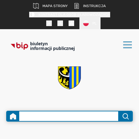
MAPA STRONY
INSTRUKCJA
KONTRAST DLA OSÓB SŁABOWIDZĄCYCH
PL
biuletyn
informacji publicznej