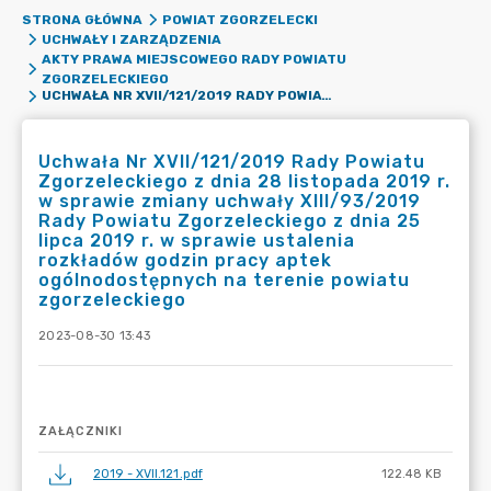
STRONA GŁÓWNA
POWIAT ZGORZELECKI
UCHWAŁY I ZARZĄDZENIA
AKTY PRAWA MIEJSCOWEGO RADY POWIATU
ZGORZELECKIEGO
UCHWAŁA NR XVII/121/2019 RADY POWIATU ZGORZELECKIEGO Z DNIA 28 LISTOPADA 2019 R. W SPRAWIE ZMIANY UCHWAŁY XIII/93/2019 RADY POWIATU ZGORZELECKIEGO Z DNIA 25 LIPCA 2019 R. W SPRAWIE USTALENIA ROZKŁADÓW GODZIN PRACY APTEK OGÓLNODOSTĘPNYCH NA TERENIE POWIATU ZGORZELECKIEGO
Uchwała Nr XVII/121/2019 Rady Powiatu
Zgorzeleckiego z dnia 28 listopada 2019 r.
w sprawie zmiany uchwały XIII/93/2019
Rady Powiatu Zgorzeleckiego z dnia 25
lipca 2019 r. w sprawie ustalenia
rozkładów godzin pracy aptek
ogólnodostępnych na terenie powiatu
zgorzeleckiego
2023-08-30 13:43
ZAŁĄCZNIKI
2019 - XVII.121.pdf
122.48 KB