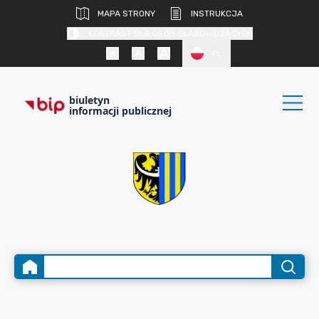
MAPA STRONY
INSTRUKCJA
KONTRAST DLA OSÓB SŁABOWIDZĄCYCH
PL
biuletyn
informacji publicznej