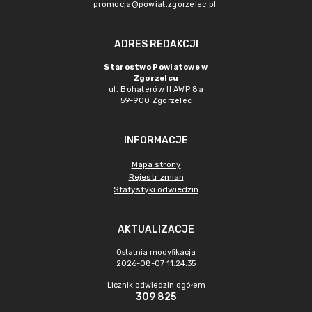
promocja@powiat.zgorzelec.pl
ADRES REDAKCJI
Starostwo Powiatowe w
Zgorzelcu
ul. Bohaterów II AWP 8a
59-900 Zgorzelec
INFORMACJE
Mapa strony
Rejestr zmian
Statystyki odwiedzin
AKTUALIZACJE
Ostatnia modyfikacja
2026-08-07 11:24:35
Licznik odwiedzin ogółem
309 825