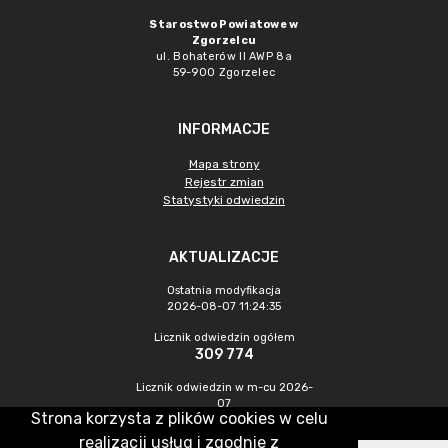
Starostwo Powiatowe w
Zgorzelcu
ul. Bohaterów II AWP 8a
59-900 Zgorzelec
INFORMACJE
Mapa strony
Rejestr zmian
Statystyki odwiedzin
AKTUALIZACJE
Ostatnia modyfikacja
2026-08-07 11:24:35
Licznik odwiedzin ogółem
309 774
Licznik odwiedzin w m-cu 2026-
07
Strona korzysta z plików cookies w celu
472
realizacji usług i zgodnie z