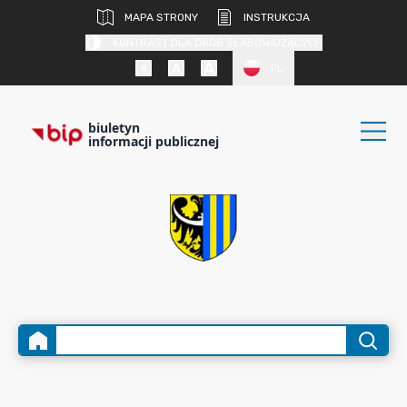
MAPA STRONY
INSTRUKCJA
KONTRAST DLA OSÓB SŁABOWIDZĄCYCH
PL
biuletyn
informacji publicznej