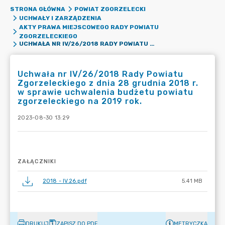
STRONA GŁÓWNA
POWIAT ZGORZELECKI
UCHWAŁY I ZARZĄDZENIA
AKTY PRAWA MIEJSCOWEGO RADY POWIATU
ZGORZELECKIEGO
UCHWAŁA NR IV/26/2018 RADY POWIATU ZGORZELECKIEGO Z DNIA 28 GRUDNIA 2018 R. W SPRAWIE UCHWALENIA BUDŻETU POWIATU ZGORZELECKIEGO NA 2019 ROK.
Uchwała nr IV/26/2018 Rady Powiatu
Zgorzeleckiego z dnia 28 grudnia 2018 r.
w sprawie uchwalenia budżetu powiatu
zgorzeleckiego na 2019 rok.
2023-08-30 13:29
ZAŁĄCZNIKI
2018 - IV.26.pdf
5.41 MB
DRUKUJ
ZAPISZ DO PDF
METRYCZKA