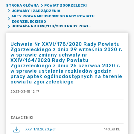
STRONA GŁÓWNA
POWIAT ZGORZELECKI
UCHWAŁY I ZARZĄDZENIA
AKTY PRAWA MIEJSCOWEGO RADY POWIATU
ZGORZELECKIEGO
UCHWAŁA NR XXVI/178/2020 RADY POWIATU ZGORZELECKIEGO Z DNIA 29 WRZEŚNIA 2020 R. W SPRAWIE ZMIANY UCHWAŁY NR XXIV/164/2020 RADY POWIATU ZGORZELECKIEGO Z DNIA 25 CZERWCA 2020 R. W SPRAWIE USTALENIA ROZKŁADÓW GODZIN PRACY APTEK OGÓLNODOSTĘPNYCH NA TERENIE POWIATU ZGORZELECKIEGO
Uchwała Nr XXVI/178/2020 Rady Powiatu
Zgorzeleckiego z dnia 29 września 2020 r.
w sprawie zmiany uchwały nr
XXIV/164/2020 Rady Powiatu
Zgorzeleckiego z dnia 25 czerwca 2020 r.
w sprawie ustalenia rozkładów godzin
pracy aptek ogólnodostępnych na terenie
powiatu zgorzeleckiego
2023-03-15 12:17
ZAŁĄCZNIKI
XXVI.178.2020.pdf
140.38 KB