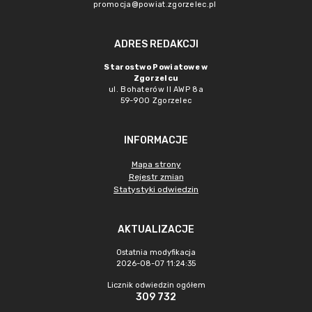
promocja@powiat.zgorzelec.pl
ADRES REDAKCJI
Starostwo Powiatowe w
Zgorzelcu
ul. Bohaterów II AWP 8a
59-900 Zgorzelec
INFORMACJE
Mapa strony
Rejestr zmian
Statystyki odwiedzin
AKTUALIZACJE
Ostatnia modyfikacja
2026-08-07 11:24:35
Licznik odwiedzin ogółem
309 732