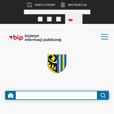
MAPA STRONY
INSTRUKCJA
KONTRAST DLA OSÓB SŁABOWIDZĄCYCH
PL
biuletyn
informacji publicznej