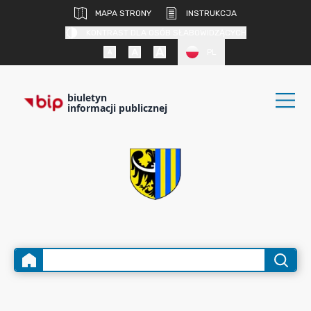
MAPA STRONY
INSTRUKCJA
KONTRAST DLA OSÓB SŁABOWIDZĄCYCH
PL
biuletyn
informacji publicznej