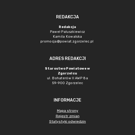
REDAKCJA
Redakcja
Paweł Paluszkiewicz
Kamila Kowalska
promocja@powiat.zgorzelec.pl
ADRES REDAKCJI
Starostwo Powiatowe w
Zgorzelcu
ul. Bohaterów II AWP 8a
59-900 Zgorzelec
INFORMACJE
Mapa strony
Rejestr zmian
Statystyki odwiedzin