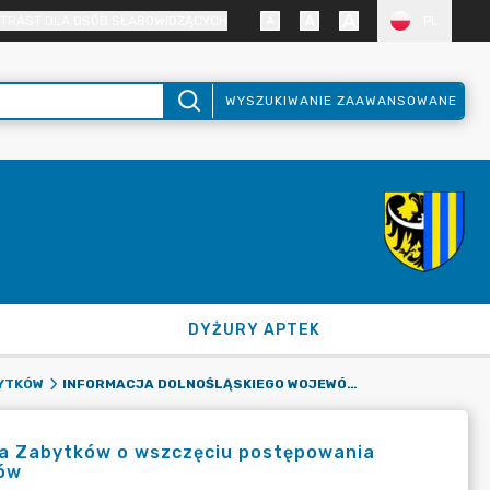
TRAST DLA OSÓB SŁABOWIDZĄCYCH
PL
WYSZUKIWANIE ZAAWANSOWANE
DYŻURY APTEK
INFORMACJA DOLNOŚLĄSKIEGO WOJEWÓDZKIEGO KONSERWATORA ZABYTKÓW O WSZCZĘCIU POSTĘPOWANIA ADMINISTRACYJNEGO W SPRAWIE O WPIS DO REJESTRU ZABYTKÓW
YTKÓW
ra Zabytków o wszczęciu postępowania
ków