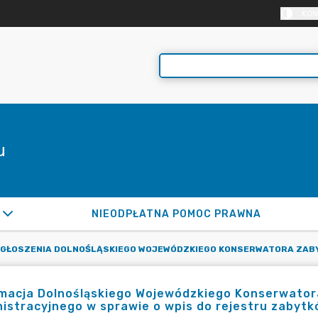
KON
u
NIEODPŁATNA POMOC PRAWNA
GŁOSZENIA DOLNOŚLĄSKIEGO WOJEWÓDZKIEGO KONSERWATORA ZAB
rmacja Dolnośląskiego Wojewódzkiego Konserwato
istracyjnego w sprawie o wpis do rejestru zabyt