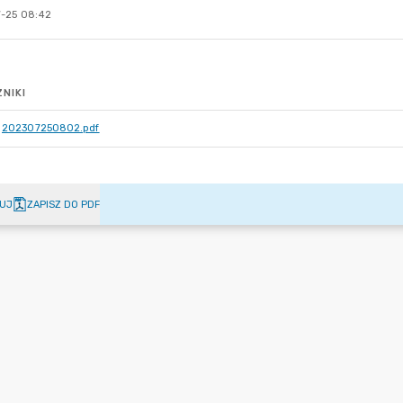
-25 08:42
NIKI
202307250802.pdf
UJ
ZAPISZ DO PDF