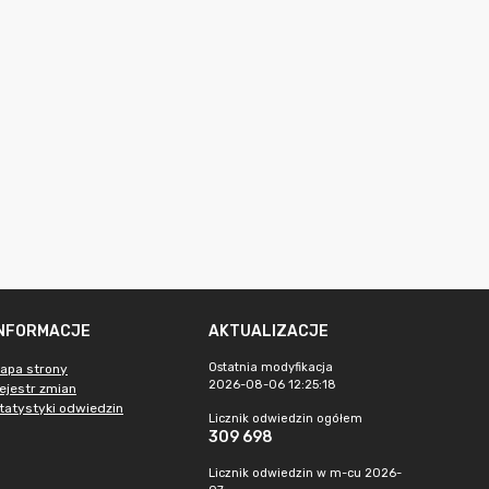
INFORMACJE
AKTUALIZACJE
Ostatnia modyfikacja
apa strony
2026-08-06 12:25:18
ejestr zmian
tatystyki odwiedzin
Licznik odwiedzin ogółem
309 698
Licznik odwiedzin w m-cu 2026-