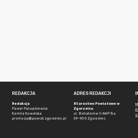
REDAKCJA
ADRES REDAKCJI
Redakcja
Starostwo Powiatowe w
M
Paweł Paluszkiewicz
Zgorzelcu
R
Kamila Kowalska
ul. Bohaterów II AWP 8a
S
promocja@powiat.zgorzelec.pl
59-900 Zgorzelec