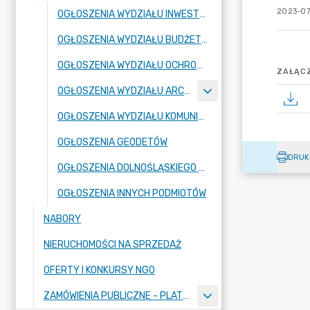
2023-07
OGŁOSZENIA WYDZIAŁU INWESTYCJI I ZAMÓWIEŃ PUBLICZNYCH
OGŁOSZENIA WYDZIAŁU BUDŻETU I FINANSÓW
OGŁOSZENIA WYDZIAŁU OCHRONY ŚRODOWISKA
ZAŁĄCZ
OGŁOSZENIA WYDZIAŁU ARCHITEKTURY I BUDOWNICTWA
OGŁOSZENIA WYDZIAŁU KOMUNIKACJI
OGŁOSZENIA GEODETÓW
DRUK
OGŁOSZENIA DOLNOŚLĄSKIEGO WOJEWÓDZKIEGO KONSERWATORA ZABYTKÓW
OGŁOSZENIA INNYCH PODMIOTÓW
NABORY
NIERUCHOMOŚCI NA SPRZEDAŻ
OFERTY I KONKURSY NGO
ZAMÓWIENIA PUBLICZNE - PLATFORMA ZAKUPOWA