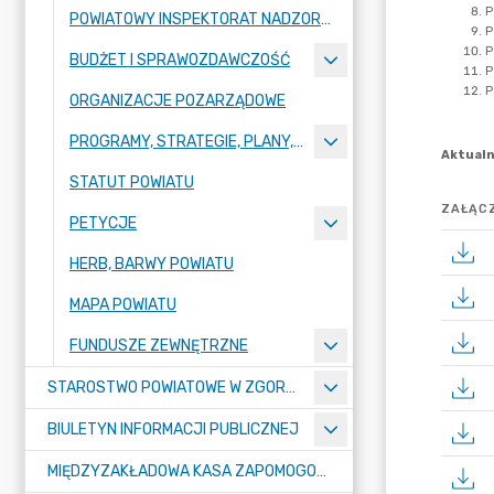
POWIATOWY INSPEKTORAT NADZORU BUDOWLANEGO
BUDŻET I SPRAWOZDAWCZOŚĆ
ORGANIZACJE POZARZĄDOWE
PROGRAMY, STRATEGIE, PLANY, RAPORTY
STATUT POWIATU
ZAŁĄCZ
PETYCJE
HERB, BARWY POWIATU
MAPA POWIATU
FUNDUSZE ZEWNĘTRZNE
STAROSTWO POWIATOWE W ZGORZELCU
BIULETYN INFORMACJI PUBLICZNEJ
MIĘDZYZAKŁADOWA KASA ZAPOMOGOWO-POŻYCZKOWA