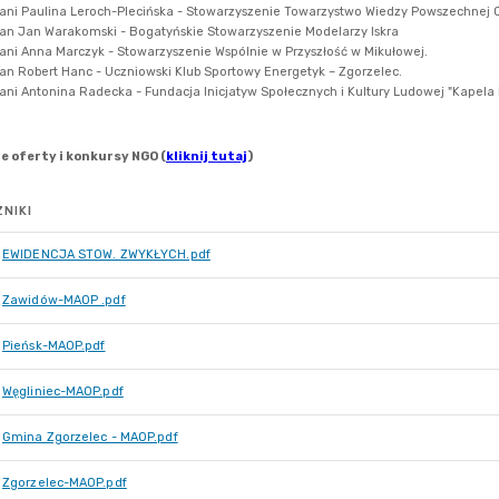
NIKI
EWIDENCJA STOW. ZWYKŁYCH.pdf
Zawidów-MAOP .pdf
Pieńsk-MAOP.pdf
Węgliniec-MAOP.pdf
Gmina Zgorzelec - MAOP.pdf
Zgorzelec-MAOP.pdf