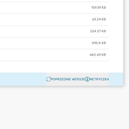
159.39 KB
63.29 KB
224.27 KB
495.8 KB
640.69 KB
POPRZEDNIE WERSJE
METRYCZKA