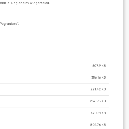
507.9 KB
356.16 KB
221.42 KB
232.98 KB
470.51 KB
801.76 KB