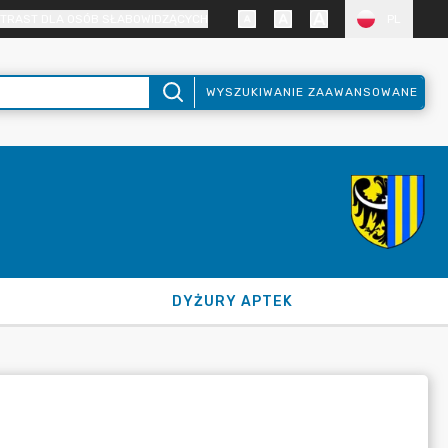
TRAST DLA OSÓB SŁABOWIDZĄCYCH
PL
WYSZUKIWANIE ZAAWANSOWANE
DYŻURY APTEK