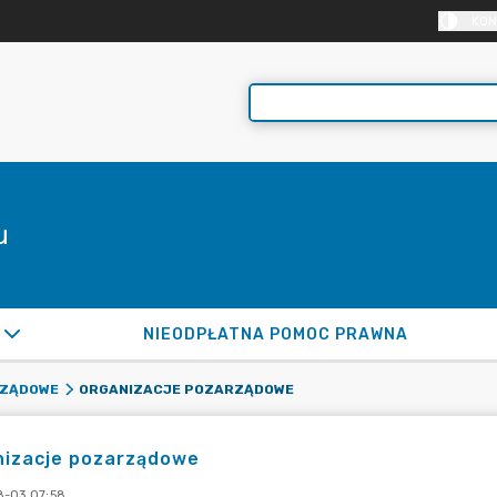
KON
u
NIEODPŁATNA POMOC PRAWNA
ORGANIZACJE POZARZĄDOWE
RZĄDOWE
nizacje pozarządowe
-03 07:58