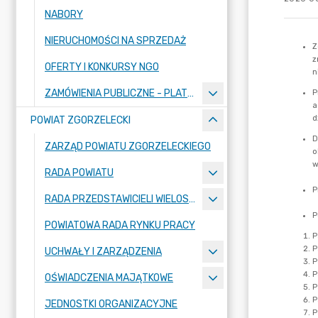
NABORY
NIERUCHOMOŚCI NA SPRZEDAŻ
OFERTY I KONKURSY NGO
ZAMÓWIENIA PUBLICZNE - PLATFORMA ZAKUPOWA
POWIAT ZGORZELECKI
ZARZĄD POWIATU ZGORZELECKIEGO
RADA POWIATU
RADA PRZEDSTAWICIELI WIELOSPECJALISTYCZNEGO ZESPOŁU OPIEKI ZDROWOTNEJ "BOLESŁAWIEC-ZGORZELEC" SAMODZIELNEGO PUBLICZNEGO ZAKŁADU OPIEKI ZDROWOTNEJ
POWIATOWA RADA RYNKU PRACY
UCHWAŁY I ZARZĄDZENIA
OŚWIADCZENIA MAJĄTKOWE
JEDNOSTKI ORGANIZACYJNE