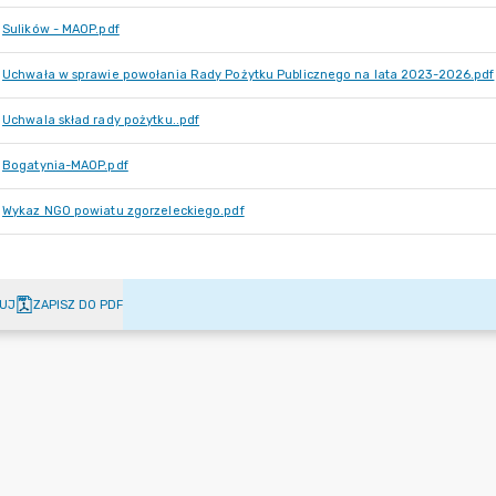
Sulików - MAOP.pdf
Uchwała w sprawie powołania Rady Pożytku Publicznego na lata 2023-2026.pdf
Uchwala skład rady pożytku..pdf
Bogatynia-MAOP.pdf
Wykaz NGO powiatu zgorzeleckiego.pdf
UJ
ZAPISZ DO PDF