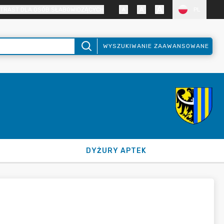
TRAST DLA OSÓB SŁABOWIDZĄCYCH
PL
WYSZUKIWANIE ZAAWANSOWANE
DYŻURY APTEK