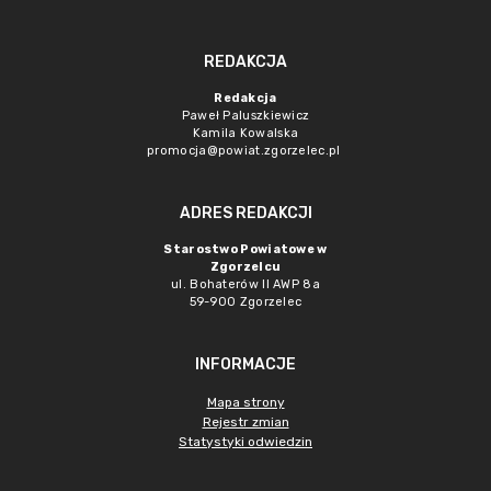
REDAKCJA
Redakcja
Paweł Paluszkiewicz
Kamila Kowalska
promocja@powiat.zgorzelec.pl
ADRES REDAKCJI
Starostwo Powiatowe w
Zgorzelcu
ul. Bohaterów II AWP 8a
59-900 Zgorzelec
INFORMACJE
Mapa strony
Rejestr zmian
Statystyki odwiedzin