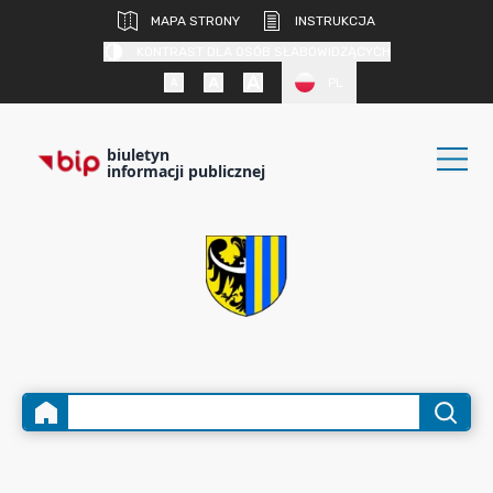
MAPA STRONY
INSTRUKCJA
KONTRAST DLA OSÓB SŁABOWIDZĄCYCH
PL
biuletyn
informacji publicznej