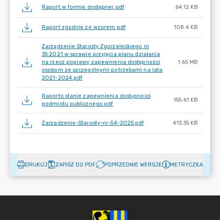
Raport w formie dostępnej.pdf
64.12 KB
Raport zgodnie ze wzorem.pdf
108.4 KB
Zarządzenie Starosty Zgorzeleckiego nr
35:2021 w sprawie przyjęcia planu działania
na rzecz poprawy zapewnienia dostępności
1.65 MB
osobom ze szczególnymi potrzebami na lata
2021-2024.pdf
Raporto stanie zapewnienia dostępności
155.61 KB
podmiotu publicznego.pdf
Zarzadzenie-Starosty-nr-54-2025.pdf
413.35 KB
DRUKUJ
ZAPISZ DO PDF
POPRZEDNIE WERSJE
METRYCZKA