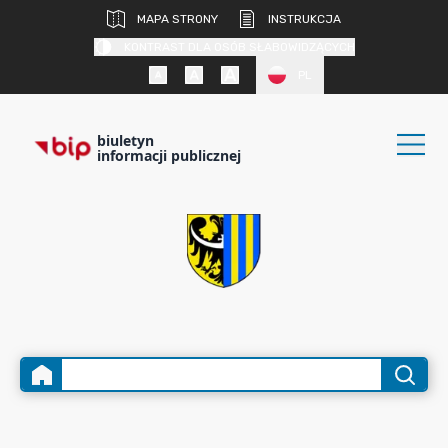
MAPA STRONY
INSTRUKCJA
KONTRAST DLA OSÓB SŁABOWIDZĄCYCH
PL
biuletyn
informacji publicznej