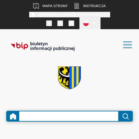
MAPA STRONY
INSTRUKCJA
KONTRAST DLA OSÓB SŁABOWIDZĄCYCH
PL
biuletyn
informacji publicznej