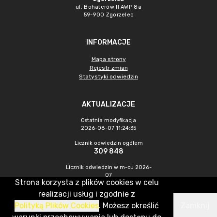
ul. Bohaterów II AWP 8a
59-900 Zgorzelec
INFORMACJE
Mapa strony
Rejestr zmian
Statystyki odwiedzin
AKTUALIZACJE
Ostatnia modyfikacja
2026-08-07 11:24:35
Licznik odwiedzin ogółem
309 848
Licznik odwiedzin w m-cu 2026-
07
Strona korzysta z plików cookies w celu
546
realizacji usług i zgodnie z
Polityką Plików Cookies
. Możesz określić
Zamknij
CMS & Hosting: Nefeni Sp. z o.o.