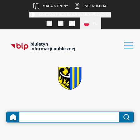
MAPA STRONY
INSTRUKCJA
KONTRAST DLA OSÓB SŁABOWIDZĄCYCH
PL
biuletyn
informacji publicznej