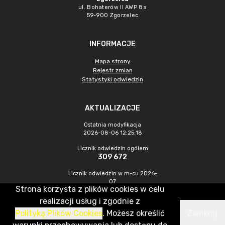
ul. Bohaterów II AWP 8a
59-900 Zgorzelec
INFORMACJE
Mapa strony
Rejestr zmian
Statystyki odwiedzin
AKTUALIZACJE
Ostatnia modyfikacja
2026-08-06 12:25:18
Licznik odwiedzin ogółem
309 672
Licznik odwiedzin w m-cu 2026-
07
Strona korzysta z plików cookies w celu
370
realizacji usług i zgodnie z
Polityką Plików Cookies
. Możesz określić
Zamknij
CMS & Hosting: Nefeni Sp. z o.o.