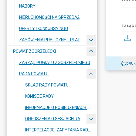
NABORY
NIERUCHOMOŚCI NA SPRZEDAŻ
ZAŁĄCZ
OFERTY I KONKURSY NGO
ZAMÓWIENIA PUBLICZNE - PLATFORMA ZAKUPOWA
POWIAT ZGORZELECKI
ZARZĄD POWIATU ZGORZELECKIEGO
DRUK
RADA POWIATU
SKŁAD RADY POWIATU
KOMISJE RADY
INFORMACJE O POSIEDZENIACH KOMISJI
OGŁOSZENIA O SESJACH RADY POWIATU
INTERPELACJE, ZAPYTANIA RADNYCH