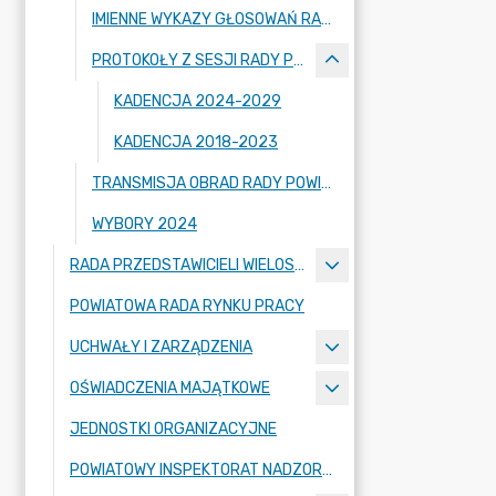
IMIENNE WYKAZY GŁOSOWAŃ RADNYCH
PROTOKOŁY Z SESJI RADY POWIATU ZGORZELECKIEGO
KADENCJA 2024-2029
KADENCJA 2018-2023
TRANSMISJA OBRAD RADY POWIATU ZGORZELECKIEGO
WYBORY 2024
RADA PRZEDSTAWICIELI WIELOSPECJALISTYCZNEGO ZESPOŁU OPIEKI ZDROWOTNEJ "BOLESŁAWIEC-ZGORZELEC" SAMODZIELNEGO PUBLICZNEGO ZAKŁADU OPIEKI ZDROWOTNEJ
POWIATOWA RADA RYNKU PRACY
UCHWAŁY I ZARZĄDZENIA
OŚWIADCZENIA MAJĄTKOWE
JEDNOSTKI ORGANIZACYJNE
POWIATOWY INSPEKTORAT NADZORU BUDOWLANEGO