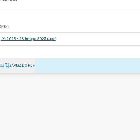
NIKI
LXI.2023 z 28 lutego 2023 r..pdf
UJ
ZAPISZ DO PDF